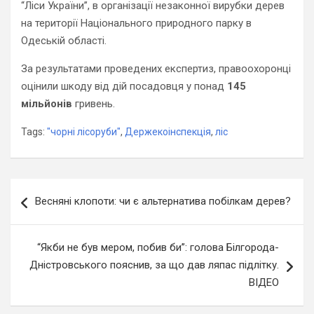
“Ліси України”, в організації незаконної вирубки дерев
на території Національного природного парку в
Одеській області.
За результатами проведених експертиз, правоохоронці
оцінили шкоду від дій посадовця у понад
145
мільйонів
гривень.
Tags:
"чорні лісоруби"
,
Держекоінспекція
,
ліс
Навігація
Весняні клопоти: чи є альтернатива побілкам дерев?
записів
“Якби не був мером, побив би”: голова Білгорода-
Дністровського пояснив, за що дав ляпас підлітку.
ВІДЕО