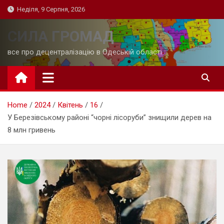
Skip
Неділя, 9 Серпня, 2026
to
content
СИЛА ГРОМАД
все про децентралізацію в Одеській області
Home
2024
Квітень
16
У Березівському районі “чорні лісоруби” знищили дерев на
8 млн гривень