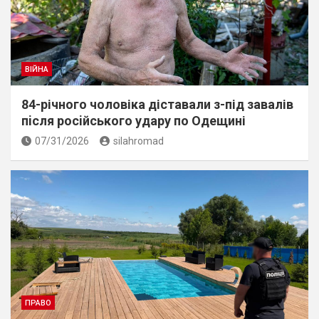
ВІЙНА
84-річного чоловіка діставали з-під завалів
пiсля росiйського удару по Одещині
07/31/2026
silahromad
ПРАВО