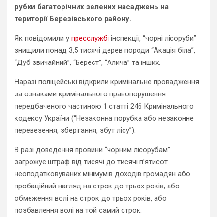
рубки багаторічних зелених насаджень на
території Березівського району.
Як повідомили у
пресслужбі
інспекції, “чорні лісоруби”
знищили понад 3,5 тисячі дерев породи “Акація біла”,
“Дуб звичайний”, “Берест”, “Алича” та інших.
Наразі поліцейські відкрили кримінальне провадження
за ознаками кримінального правопорушення
передбаченого частиною 1 статті 246 Кримінального
кодексу України (“Незаконна порубка або незаконне
перевезення, зберігання, збут лісу”).
В разі доведення провини “чорним лісорубам”
загрожує штраф від тисячі до тисячі п’ятисот
неоподатковуваних мінімумів доходів громадян або
пробаційний нагляд на строк до трьох років, або
обмеження волі на строк до трьох років, або
позбавлення волі на той самий строк.