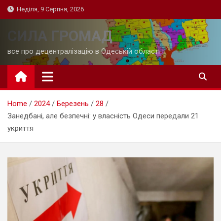
Skip
Неділя, 9 Серпня, 2026
to
content
СИЛА ГРОМАД
все про децентралізацію в Одеській області
Home
2024
Березень
28
Занедбані, але безпечні: у власність Одеси передали 21
укриття