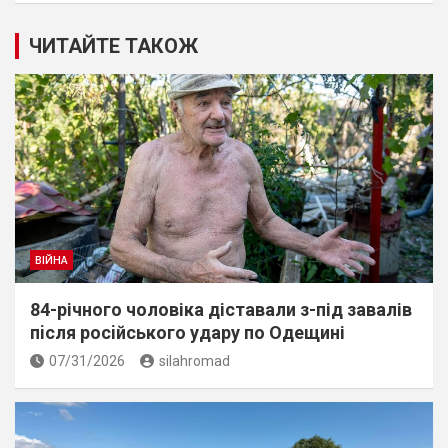
ЧИТАЙТЕ ТАКОЖ
ВІЙНА
84-річного чоловіка діставали з-під завалів
пiсля росiйського удару по Одещині
07/31/2026
silahromad