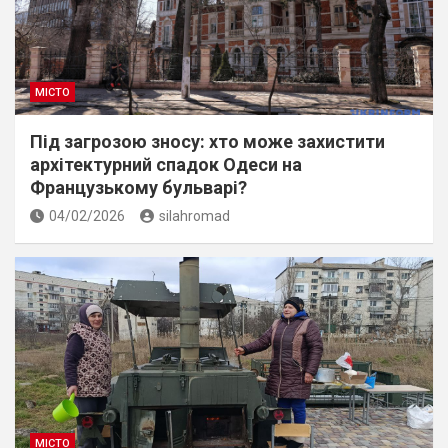
МІСТО
Під загрозою зносу: хто може захистити
архітектурний спадок Одеси на
Французькому бульварі?
04/02/2026
silahromad
МІСТО