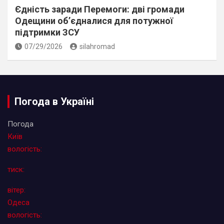
Єдність заради Перемоги: дві громади
Одещини об’єдналися для потужної
підтримки ЗСУ
07/29/2026
silahromad
Погода в Україні
Погода
Київ
вологість:
тиск:
вітер:
Одеса
вологість: