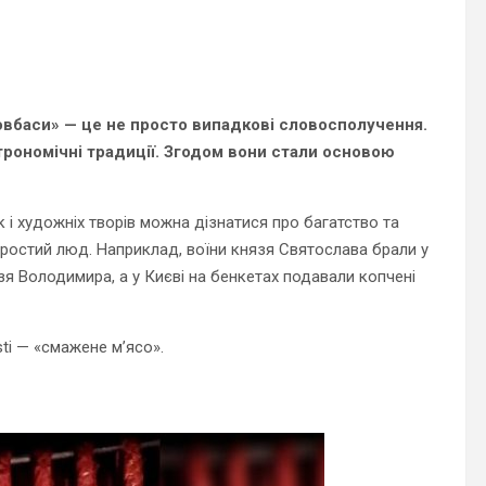
овбаси» — це не просто випадкові словосполучення.
трономічні традиції. Згодом вони стали основою
ок і художніх творів можна дізнатися про багатство та
 простий люд. Наприклад, воїни князя Святослава брали у
зя Володимира, а у Києві на бенкетах подавали копчені
ti — «смажене м’ясо».