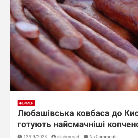
ФЕРМЕР
Любашівська ковбаса до Киє
готують найсмачніші копчен
12/09/2023
silahromad
No Comments