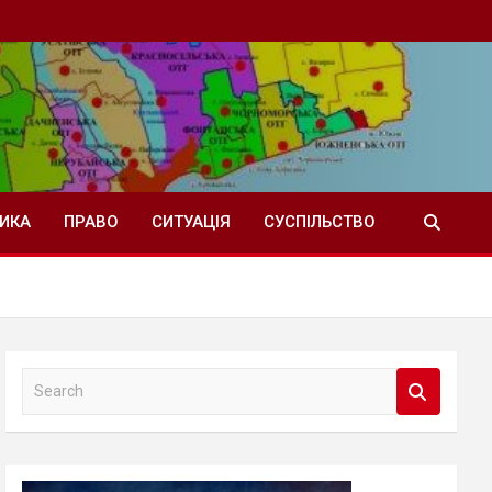
ТИКА
ПРАВО
СИТУАЦІЯ
СУСПІЛЬСТВО
S
e
a
r
c