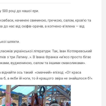
 500 році до нашої ери.
 ковбаси, начинені свининою, гречкою, салом, кров’ю та
 до нас від скіфів-орачів, а копчено-в’ялена — від
ької шляхти.
асиків української літератури. Так, Іван Котляревський
ків з три Латину…». В Івана Франка «м’ясо просто бігає
инками, вуджениною, салом та іншими смаколиками».
 віднайти ось такий «смачний» епізод: «От краса
б, а якби їй ноги, то й кращого звіра не знайшлося б!».