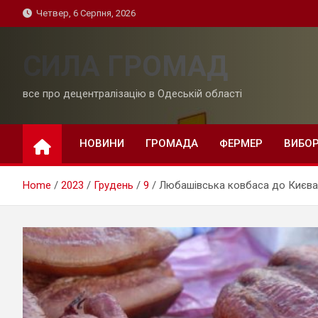
Skip
Четвер, 6 Серпня, 2026
to
content
СИЛА ГРОМАД
все про децентралізацію в Одеській області
НОВИНИ
ГРОМАДА
ФЕРМЕР
ВИБО
Home
2023
Грудень
9
Любашівська ковбаса до Києва 