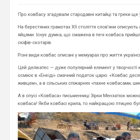
Про ковбасу згадували стародавні китайці та греки ще у
На берестяних грамотах XII століття слов’яни описують
яйцями. Існує думка, що смажена в печі ковбаса прийшла
скіфів-скотарів.
Різні види ковбас описані у мемуарах про життя українс
Цей делікатес — дуже популярний елемент у творчості кл
осміює в «Енеїді» смачний податок царю: «Ковбас десят
живцем», а в сільських спіжарнях «пахне ковбасами, ш
А в опусі «Ковбаса» письменниці Зірки Мензатюк можна
ковбаса! Якби ковбасі крила, то найкращою птицею була 