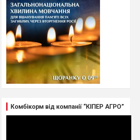
h
Комбікорм від компанії “КІПЕР АГРО”