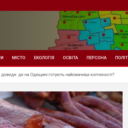
РИ
МІСТО
ЕКОЛОГІЯ
ОСВІТА
ПЕРСОНА
ПОЛІ
доведе: де на Одещині готують найсмачніші копченості?