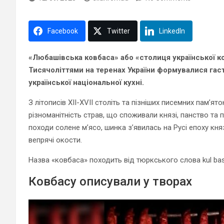
Facebook
Twitter
LinkedIn
«Любашівська ковбаса» або «столиця української к
Тисячоліттями на теренах України формувалися гас
української національної кухні.
З літописів XII-XVII століть та пізніших писемних пам’ят
різноманітність страв, що споживали князі, панство та
походи солене м’ясо, шинка з’явилась на Русі епоху кня
вепрячі окости.
Назва «ковбаса» походить від тюркського слова kul bas
Ковбасу описували у творах