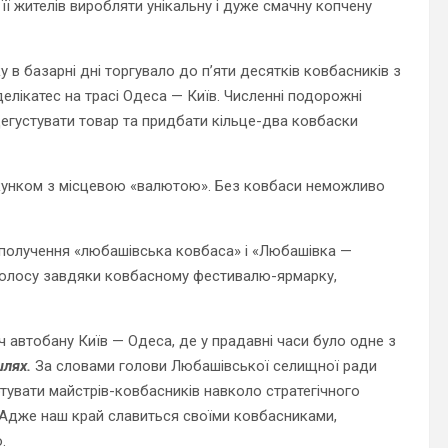
ї жителів виробляти унікальну і дуже смачну копчену
 в базарні дні торгувало до п’яти десятків ковбасників з
елікатес на трасі Одеса — Київ. Численні подорожні
егустувати товар та придбати кільце-два ковбаски
пакунком з місцевою «валютою». Без ковбаси неможливо
осполучення «любашівська ковбаса» і «Любашівка —
голосу завдяки ковбасному фестивалю-ярмарку,
 автобану Київ — Одеса, де у прадавні часи було одне з
лях.
За словами голови Любашівської селищної ради
тувати майстрів-ковбасників навколо стратегічного
 Адже наш край славиться своїми ковбасниками,
.