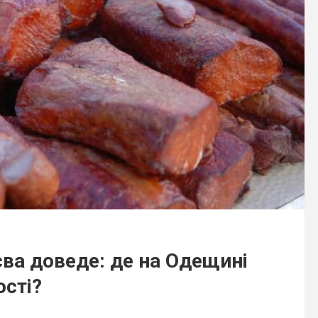
ва доведе: де на Одещині
ості?