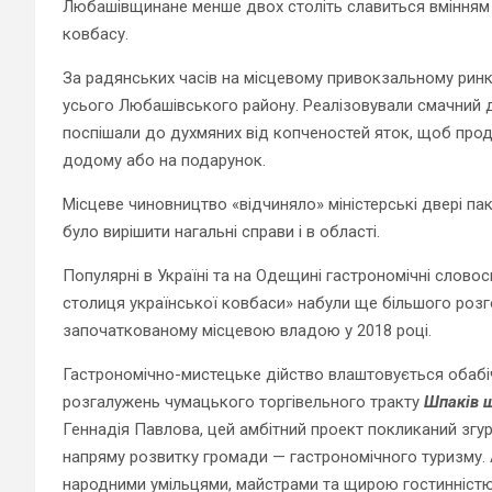
Любашівщинане менше двох століть славиться вмінням ї
ковбасу.
За радянських часів на місцевому привокзальному ринку
усього Любашівського району. Реалізовували смачний д
поспішали до духмяних від копченостей яток, щоб прод
додому або на подарунок.
Місцеве чиновництво «відчиняло» міністерські двері 
було вирішити нагальні справи і в області.
Популярні в Україні та на Одещині гастрономічні слов
столиця української ковбаси» набули ще більшого роз
започаткованому місцевою владою у 2018 році.
Гастрономічно-мистецьке дійство влаштовується обабіч
розгалужень чумацького торгівельного тракту
Шпаків ш
Геннадія Павлова, цей амбітний проект покликаний згур
напряму розвитку громади — гастрономічного туризму.
народними умільцями, майстрами та щирою гостинністю