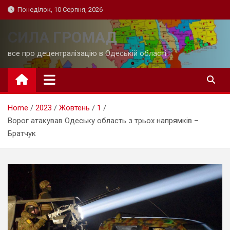
Skip
Понеділок, 10 Серпня, 2026
to
content
СИЛА ГРОМАД
все про децентралізацію в Одеській області
Home
2023
Жовтень
1
Ворог атакував Одеську область з трьох напрямків –
Братчук