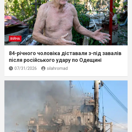
ВІЙНА
84-річного чоловіка діставали з-під завалів
пiсля росiйського удару по Одещині
07/31/2026
silahromad