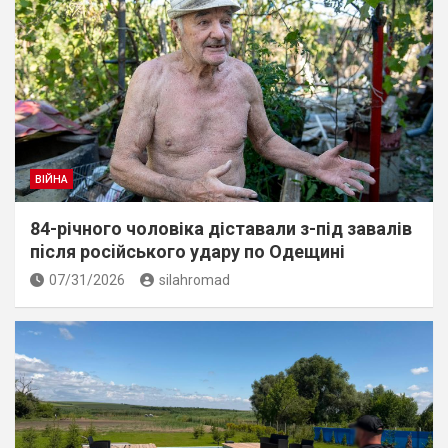
ВІЙНА
84-річного чоловіка діставали з-під завалів
пiсля росiйського удару по Одещині
07/31/2026
silahromad