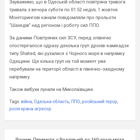
Зауважимо, що в Одеській області повітряна тривога
тривала з вечора суботи по 01:52 неділі, 1 жовтня.
Моніторингові канали повідомляли про прольоти
“Шахедів” над регіоном і роботу сил ППО.
За даними Повітряних сил ЗСУ, перед опівнічю
спостерігалося одразу декілька груп дронів-камікадзе
типу Shahed, які рухалися з Чорного моря в напрямку
Одещини. Ще кілька груп на той момент уже
перебували на території області в північно-західному
напрямку.
Також вибухи лунали на Миколаївщині.
Tags:
війна
,
Одеська область
,
ППО
,
російський терор
,
росія крана-агресор
Навігація
Рушник Перемоги: у Роздільній до 160-річчя міста