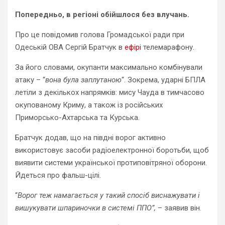
Попередньо, в регіоні обійшлося без влучань.
Про це повідомив голова Громадської ради при
Одеській ОВА Сергій Братчук в
ефірі
телемарафону.
За його словами, окупанти максимально комбінували
атаку – “
вона була заплутаною
“. Зокрема, ударні БПЛА
летіли з декількох напрямків: мису Чауда в тимчасово
окупованому Криму, а також із російських
Приморсько-Ахтарська та Курська.
Братчук додав, що на півдні ворог активно
використовує засоби радіоелектронної боротьби, щоб
виявити системи української протиповітряної оборони.
Йдеться про фальш-цілі.
“
Ворог теж намагається у такий спосіб виснажувати і
вишукувати шпариночки в системі ППО”,
– заявив він.