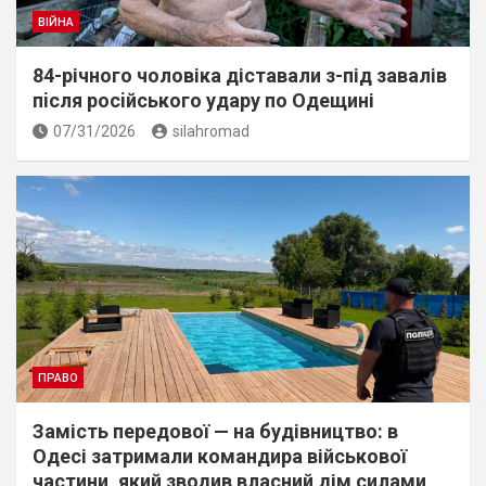
ВІЙНА
84-річного чоловіка діставали з-під завалів
пiсля росiйського удару по Одещині
07/31/2026
silahromad
ПРАВО
Замість передової — на будівництво: в
Одесі затримали командира військової
частини, який зводив власний дім силами