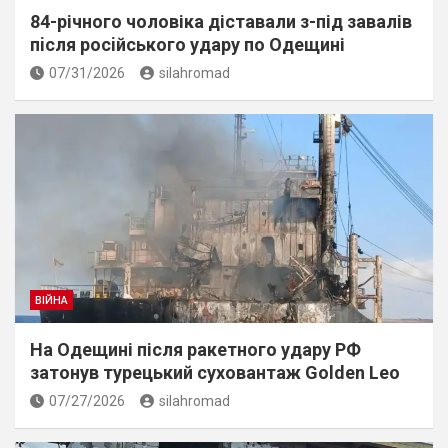
84-річного чоловіка діставали з-під завалів
пiсля росiйського удару по Одещині
07/31/2026
silahromad
ВІЙНА
На Одещині після ракетного удару РФ
затонув турецький суховантаж Golden Leo
07/27/2026
silahromad