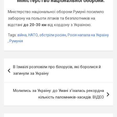
Міністерство національної оборони.
Міністерство національної оборони Румунії посилило
заборону на польоти літаків та безпілотників на
відстані
до 20-30 км
від кордону з Україною.
Tags:
війна
,
НАТО
,
обстріли росіян
,
Росія напала на Україну
,
Румунія
Навігація
В Ізмаїлі розповіли про білорусів, які боролися й
записів
загинули за Україну
Молились за Україну: до Умані з’їхалась рекордна
кількість паломників-хасидів. ВІДЕО