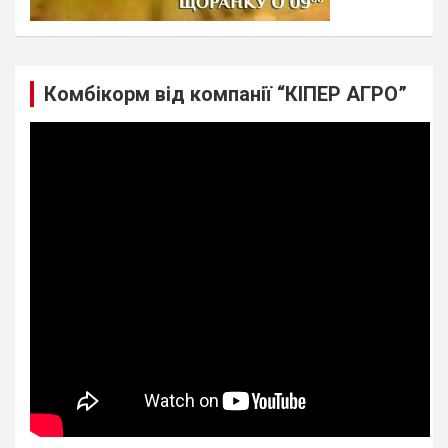
Комбікорм від компанії “КІПЕР АГРО”