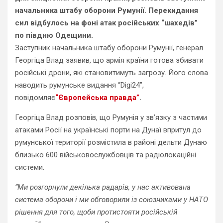
начальника штабу оборони Румунії. Перекидання
сил відбулось на фоні атак російських “шахедів”
по півдню Одещини.
Заступник начальника штабу оборони Румунії, генерал
Георгіца Влад заявив, що армія країни готова збивати
російські дрони, які становитимуть загрозу. Його слова
наводить румунське видання “Digi24”,
повідомляє
“Європейська правда”
.
Георгіца Влад розповів, що Румунія у зв’язку з частими
атаками Росії на українські порти на Дунаї впритул до
румунської території розмістила в районі дельти Дунаю
близько 600 військовослужбовців та радіолокаційні
системи.
“Ми розгорнули декілька радарів, у нас активована
система оборони і ми обговорили із союзниками у НАТО
рішення для того, щоби протистояти російській