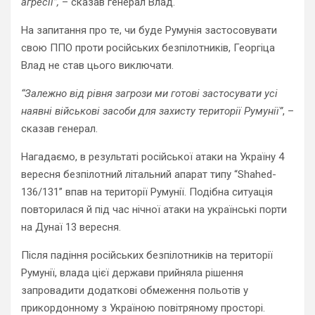
агресії”,
– сказав генерал Влад.
На запитання про те, чи буде Румунія застосовувати
свою ППО проти російських безпілотників, Георгіца
Влад не став цього виключати.
“Залежно від рівня загрози ми готові застосувати усі
наявні військові засоби для захисту території Румунії”
, –
сказав генерал.
Нагадаємо, в результаті російської атаки на Україну 4
вересня безпілотний літальний апарат типу “Shahed-
136/131” впав на території Румунії. Подібна ситуація
повторилася й під час нічної атаки на українські порти
на Дунаї 13 вересня.
Після падіння російських безпілотників на території
Румунії, влада цієї держави прийняла рішення
запровадити додаткові обмеження польотів у
прикордонному з Україною повітряному просторі.