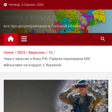
Skip
Четвер, 6 Серпня, 2026
to
content
СИЛА ГРОМАД
все про децентралізацію в Одеській області
Home
2023
Вересень
16
Через загрози з боку РФ: Румунія перекинула 600
військових на кордон з Україною