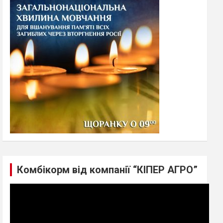
h
Комбікорм від компанії “КІПЕР АГРО”