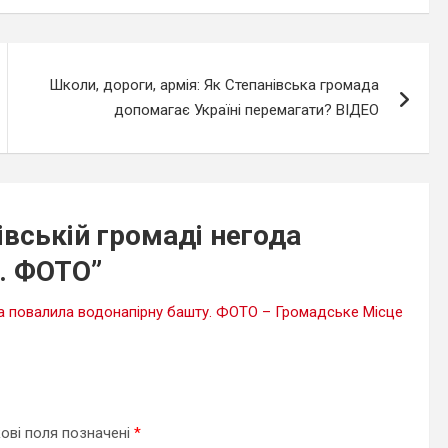
Школи, дороги, армія: Як Степанівська громада
допомагає Україні перемагати? ВІДЕО
нівській громаді негода
у. ФОТО
”
года повалила водонапірну башту. ФОТО – Громадське Місце
ові поля позначені
*