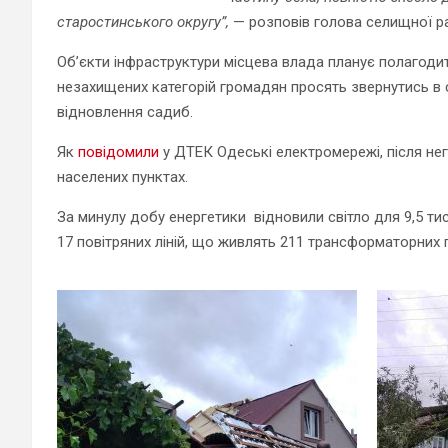
старостинського округу”,
— розповів голова селищної р
Об’єкти інфраструктури місцева влада планує полагод
незахищених категорій громадян просять звернутись в
відновлення садиб.
Як
повідомили
у ДТЕК Одеські електромережі, після нег
населених пунктах.
За минулу добу енергетики відновили світло для 9,5 тис
17 повітряних ліній, що живлять 211 трансформаторних п