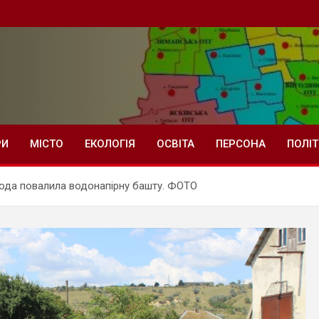
РИ
МІСТО
ЕКОЛОГІЯ
ОСВІТА
ПЕРСОНА
ПОЛІ
негода повалила водонапірну башту. ФОТО