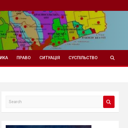
ТИКА
ПРАВО
СИТУАЦІЯ
СУСПІЛЬСТВО
S
e
a
r
c