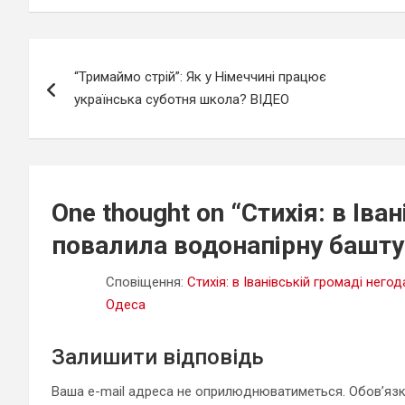
Навігація
“Тримаймо стрій”: Як у Німеччині працює
записів
українська суботня школа? ВІДЕО
One thought on “
Стихія: в Іва
повалила водонапірну башт
Сповіщення:
Стихія: в Іванівській громаді не
Одеса
Залишити відповідь
Ваша e-mail адреса не оприлюднюватиметься.
Обов’язк