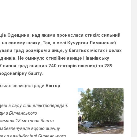
ів Одещини, над якими пронеслася стихія: сильний
 на своєму шляху. Так, в селі Кучурган Лиманської
али град розміром з яйце, у багатьох містах і селах
удинків. Не оминуло стихійне явище і Іванівську
7 липня град знищив 240 гектарів пшениці та 289
 водонапірну башту.
вської селищної ради
Віктор
дені з ладу лінії електропередач,
и з Білчанського
тримала 18-метрова башта
 забезпечувала водою значну
дах з адмінбудівлі Білчанського