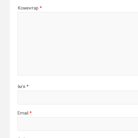
Коментар
*
Ім'я
*
Email
*