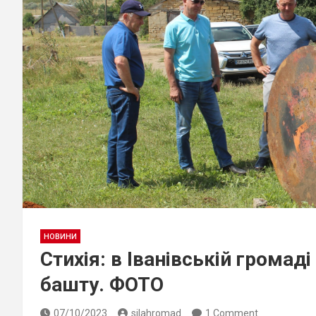
НОВИНИ
Стихія: в Іванівській громад
башту. ФОТО
07/10/2023
silahromad
1 Comment