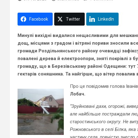
Facebook
Twitter
LinkedIn
Минулі вихідні видалися нещасливими для мешканц
дощ, місцями з градом і вітряні пориви зносили все
громади Роздільнянського району очевидці зафіксув
повалені дерева й електроопори, зняті покрівлі з б
громаду, що в Березівському районі Одещини: тут 
гектарів соняшника. Та найгірше, що вітер повалив
Про це повідомив голова Івані
Лобач.
“Зруйновані дахи, огорожі, виве
але найбільше постраждали люд
старостинського округу. Не ви
Рожновського в селі Білка, яка
частину села, повністю знесло 