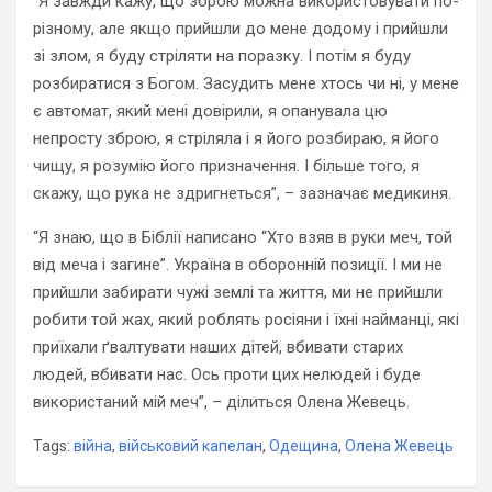
“Я завжди кажу, що зброю можна використовувати по-
різному, але якщо прийшли до мене додому і прийшли
зі злом, я буду стріляти на поразку. І потім я буду
розбиратися з Богом. Засудить мене хтось чи ні, у мене
є автомат, який мені довірили, я опанувала цю
непросту зброю, я стріляла і я його розбираю, я його
чищу, я розумію його призначення. І більше того, я
скажу, що рука не здригнеться”, – зазначає медикиня.
“Я знаю, що в Біблії написано “Хто взяв в руки меч, той
від меча і загине”. Україна в оборонній позиції. І ми не
прийшли забирати чужі землі та життя, ми не прийшли
робити той жах, який роблять росіяни і їхні найманці, які
приїхали ґвалтувати наших дітей, вбивати старих
людей, вбивати нас. Ось проти цих нелюдей і буде
використаний мій меч”, – ділиться Олена Жевець.
Tags:
війна
,
військовий капелан
,
Одещина
,
Олена Жевець