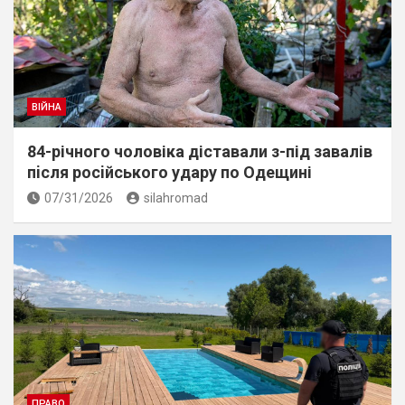
ВІЙНА
84-річного чоловіка діставали з-під завалів
пiсля росiйського удару по Одещині
07/31/2026
silahromad
ПРАВО