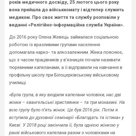
років медичного досвіду, 25 лютого цього року
вона прийшла до військкомату і відтепер служить
медиком. Про своє життя та службу розповіли у
виданні «Релігійно-інформаційна служба України».
До 2016 року Олена Жевець займалася соціальною
роботою із вразливими групами населення:
допомагала нарко- та алкозалежним. Жінка пояснює,
що з часом працівників у в’язницях почали називати
тюремними капеланами, а її відправили на навчання в
профільну школу при Білоцерківському військовому
училищі.
«Була група, в яку входили капелани чоловіки, нас дві
жінки – євангельські християнки – та три монахині. На
всю групу було п’ять жінок. Це був 2016 рік. Потім я
вступила до духовної семінарії «Благодать та істина» у
Києві. У 2018 році закінчила її, була однією жінкою у
ранзі військового капелана разом з чоловіками на