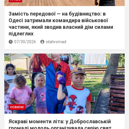
Замість передової — на будівництво: в
Одесі затримали командира військової
частини, який зводив власний дім силами
підлеглих
07/30/2026
silahromad
НОВИНИ
Яскраві моменти літа: у Доброславській
громаді молодь організувала серію свят