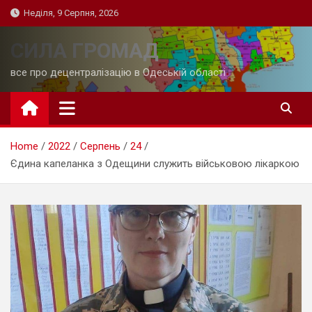
Skip
Неділя, 9 Серпня, 2026
to
content
СИЛА ГРОМАД
все про децентралізацію в Одеській області
Home
2022
Серпень
24
Єдина капеланка з Одещини служить військовою лікаркою