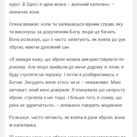
курсі. В Одесі я одна жінка – воєнний капелан»,
–
зазначає вона.
Олена вважає: коли ти залишаєшся вірним справі, яку
ти виконуєш за дорученням Бога, люди це бачать.
Вона розказує, що її часто запитують, як взяла до рук
зброю, маючи духовний сан.
«Я завжди кажу, що зброю можна використовувати по-
різному. Але якщо прийшли до мене додому зі злом, я
буду стріляти на поразку. І потім я розбиратимусь з
Богом. Засудить мене хтось чи ні – неважливо. Маю
автомат, який мені довірили. Я опанувала цю непросту
зброю, стріляла з неї тощо. І більше того, я скажу, що
рука не здригнеться»,
– впевнено говорить медикиня.
Розказує: часто питають, як взяла в руки зброю, вона
ж капеланка.