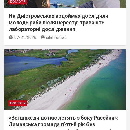
ЕКОЛОГІЯ
На Дністровських водоймах дослідили
молодь риби після нересту: тривають
лабораторні дослідження
07/21/2026
silahromad
ЕКОЛОГІЯ
«Всі шахеди до нас летять з боку Расєйки»:
Лиманська громада п’ятий рік без