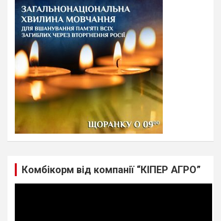
c
h
Комбікорм від компанії “КІПЕР АГРО”