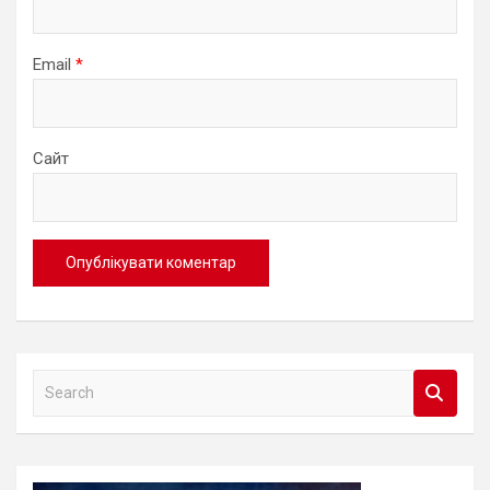
Email
*
Сайт
S
e
a
r