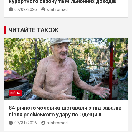
курортного сезону та мільйонних доходів
07/02/2026
silahromad
ЧИТАЙТЕ ТАКОЖ
ВІЙНА
84-річного чоловіка діставали з-під завалів
пiсля росiйського удару по Одещині
07/31/2026
silahromad