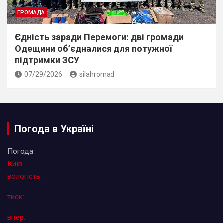
ГРОМАДА
Єдність заради Перемоги: дві громади
Одещини об’єдналися для потужної
підтримки ЗСУ
07/29/2026
silahromad
Погода в Україні
Погода
Київ
вологість:
тиск:
вітер: