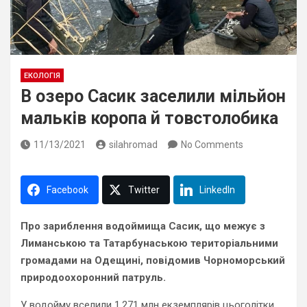
ЕКОЛОГІЯ
В озеро Сасик заселили мільйон
мальків коропа й товстолобика
11/13/2021
silahromad
No Comments
Facebook
Twitter
LinkedIn
Про зариблення водоймища Сасик, що межує з
Лиманською та Татарбунаською територіальними
громадами на Одещині, повідомив Чорноморський
природоохоронний патруль.
У водойму вселили 1,271 млн екземплярів цьоголітки