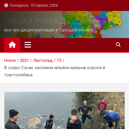
Skip
Понеділок, 10 Серпня, 2026
to
content
СИЛА ГРОМАД
все про децентралізацію в Одеській області
Home
2021
Листопад
13
В озеро Сасик заселили мільйон мальків коропа й
товстолобика