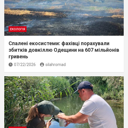
ЕКОЛОГІЯ
Спалені екосистеми: фахівці порахували
збитків довкіллю Одещини на 607 мільйонів
гривень
07/22/2026
silahromad