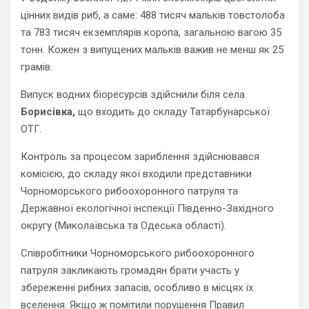
цінних видів риб, а саме: 488 тисяч мальків товстолоба
та 783 тисяч екземплярів коропа, загальною вагою 35
тонн. Кожен з випущених мальків важив не менш як 25
грамів.
Випуск водних біоресурсів здійснили біля села
Борисівка,
що входить до складу Татарбунарської
ОТГ.
Контроль за процесом зариблення здійснювався
комісією, до складу якої входили представники
Чорноморського рибоохоронного патруля та
Державної екологічної інспекції Південно-Західного
округу (Миколаївська та Одеська області).
Співробітники Чорноморського рибоохоронного
патруля закликають громадян брати участь у
збереженні рибних запасів, особливо в місцях їх
вселення. Якщо ж помітили порушення Правил