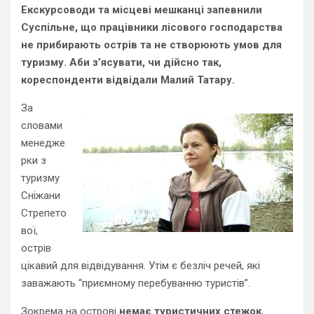
Екскурсоводи та місцеві мешканці запевнили
Суспільне, що працівники лісового господарства
не прибирають острів та не створюють умов для
туризму. Аби з’ясувати, чи дійсно так,
кореспонденти відвідали Малий Татару.
За
словами
менедже
рки з
туризму
Сніжани
Стрепето
вої,
острів
цікавий для відвідування. Утім є безліч речей, які
заважають “приємному перебуванню туристів”.
Зокрема на острові
немає туристичних стежок
,