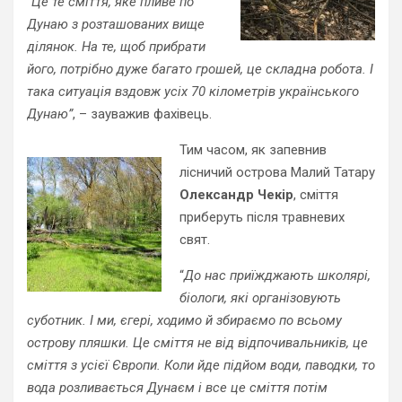
“
Це те сміття, яке пливе по
Дунаю з розташованих вище
ділянок. На те, щоб прибрати
його, потрібно дуже багато грошей, це складна робота. І
така ситуація вздовж усіх 70 кілометрів українського
Дунаю”
, – зауважив фахівець.
Тим часом, як запевнив
лісничий острова Малий Татару
Олександр Чекір
, сміття
приберуть після травневих
свят.
“
До нас приїжджають школярі,
біологи, які організовують
суботник. І ми, єгері, ходимо й збираємо по всьому
острову пляшки. Це сміття не від відпочивальників, це
сміття з усієї Європи. Коли йде підйом води, паводки, то
вода розливається Дунаєм і все це сміття потім