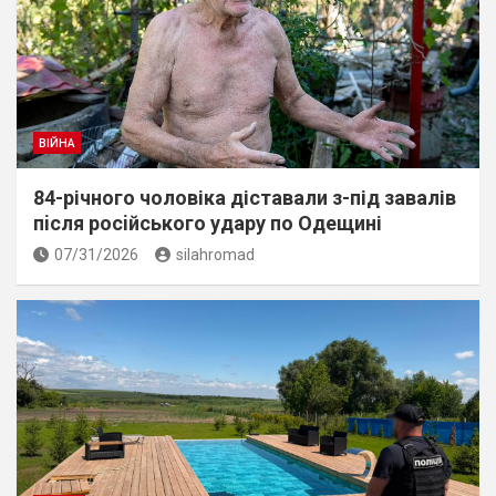
ВІЙНА
84-річного чоловіка діставали з-під завалів
пiсля росiйського удару по Одещині
07/31/2026
silahromad