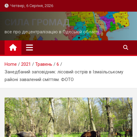
Skip
Четвер, 6 Серпня, 2026
to
content
СИЛА ГРОМАД
все про децентралізацію в Одеській області
Home
2021
Травень
6
Занедбаний заповідник: лісовий острів в Ізмаїльському
районі завалений сміттям. ФОТО