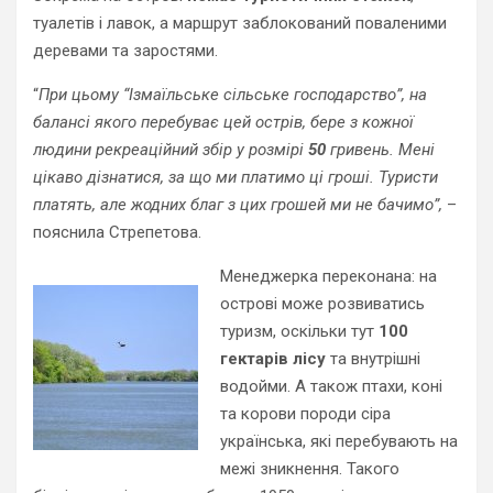
туалетів і лавок, а маршрут заблокований поваленими
деревами та заростями.
“
При цьому “Ізмаїльське сільське господарство”, на
балансі якого перебуває цей острів, бере з кожної
людини рекреаційний збір у розмірі
50
гривень. Мені
цікаво дізнатися, за що ми платимо ці гроші. Туристи
платять, але жодних благ з цих грошей ми не бачимо”,
–
пояснила Стрепетова.
Менеджерка переконана: на
острові може розвиватись
туризм, оскільки тут
100
гектарів лісу
та внутрішні
водойми. А також птахи, коні
та корови породи сіра
українська, які перебувають на
межі зникнення. Такого