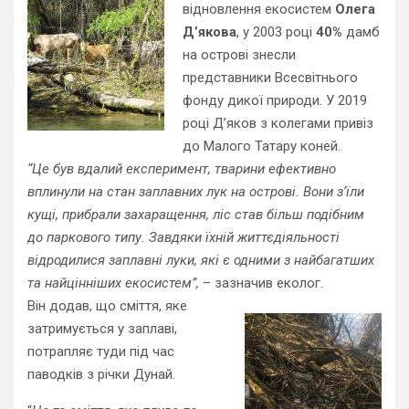
відновлення екосистем
Олега
Д’якова
, у 2003 році
40%
дамб
на острові знесли
представники Всесвітнього
фонду дикої природи. У 2019
році Д’яков з колегами привіз
до Малого Татару коней.
“Це був вдалий експеримент, тварини ефективно
вплинули на стан заплавних лук на острові. Вони з’їли
кущі, прибрали захаращення, ліс став більш подібним
до паркового типу. Завдяки їхній життєдіяльності
відродилися заплавні луки, які є одними з найбагатших
та найцінніших екосистем”,
– зазначив еколог.
Він додав, що сміття, яке
затримується у заплаві,
потрапляє туди під час
паводків з річки Дунай.