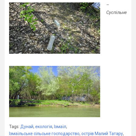
–
Суспільне
Tags:
Дунай
,
екологія
,
Ізмаїл
,
Ізмаїльське сільське господарство
,
острів Малий Татару
,