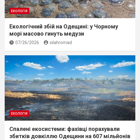
ЕКОЛОГІЯ
Екологічний збiй на Одещині: у Чорному
морі масово гинуть медузи
07/26/2026
silahromad
ЕКОЛОГІЯ
Спалені екосистеми: фахівці порахували
збитків довкіллю Одещини на 607 мільйонів