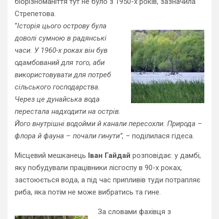
біорізноманіття тут не було з 1950-х років, зазначила
Стрепетова.
“
Історія цього острову була
доволі сумною в радянські
часи. У 1960-х роках він був
одамбований для того, аби
використовувати для потреб
сільського господарства.
Через це дунайська вода
перестала надходити на острів.
Його внутрішні водойми й канали пересохли. Природа –
флора й фауна – почали гинути”,
– поділилася гідеса.
Місцевий мешканець
Іван Гайдай
розповідає: у дамбі,
яку побудували працівники лісгоспу в 90-х роках,
застоюється вода, а під час припливів туди потрапляє
риба, яка потім не може вибратись та гине.
За словами фахівця з