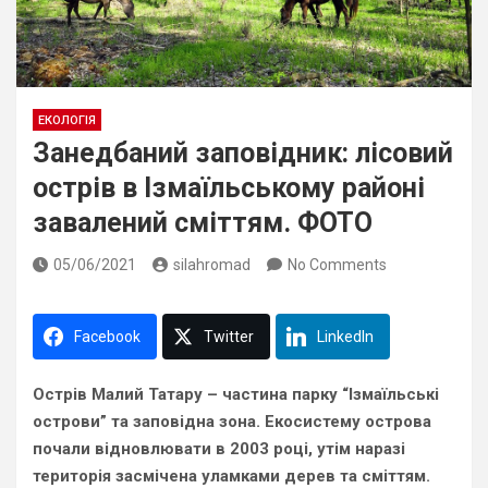
ЕКОЛОГІЯ
Занедбаний заповідник: лісовий
острів в Ізмаїльському районі
завалений сміттям. ФОТО
05/06/2021
silahromad
No Comments
Facebook
Twitter
LinkedIn
Острів Малий Татару – частина парку “Ізмаїльські
острови” та заповідна зона. Екосистему острова
почали відновлювати в 2003 році, утім наразі
територія засмічена уламками дерев та сміттям.