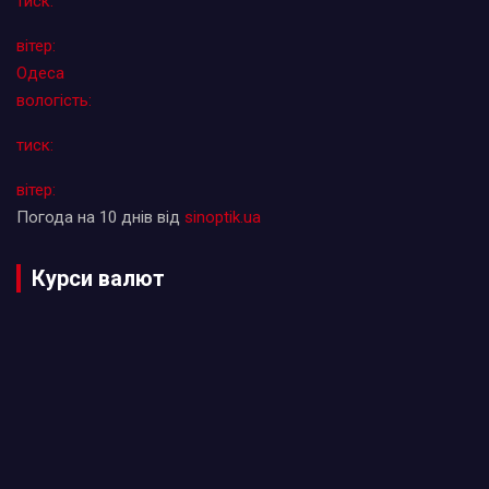
тиск:
вітер:
Одеса
вологість:
тиск:
вітер:
Погода на 10 днів від
sinoptik.ua
Курси валют