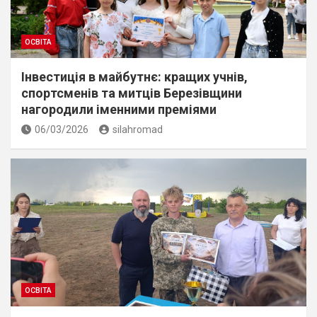
ОСВІТА
Інвестиція в майбутнє: кращих учнів,
спортсменів та митців Березівщини
нагородили іменними преміями
06/03/2026
silahromad
ОСВІТА