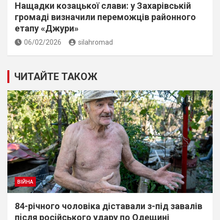
Нащадки козацької слави: у Захарівській
громаді визначили переможців районного
етапу «Джури»
06/02/2026
silahromad
ЧИТАЙТЕ ТАКОЖ
ВІЙНА
84-річного чоловіка діставали з-під завалів
пiсля росiйського удару по Одещині