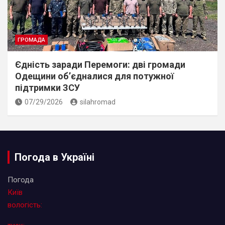
ГРОМАДА
Єдність заради Перемоги: дві громади
Одещини об’єдналися для потужної
підтримки ЗСУ
07/29/2026
silahromad
Погода в Україні
Погода
Київ
вологість: