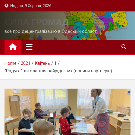
Skip
Неділя, 9 Серпня, 2026
to
content
СИЛА ГРОМАД
все про децентралізацію в Одеській області
Home
2021
Квітень
1
“Радуга”: школа для найрідніших (новини партнерів)