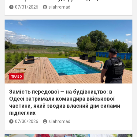
07/31/2026
silahromad
ПРАВО
Замість передової — на будівництво: в
Одесі затримали командира військової
частини, який зводив власний дім силами
підлеглих
07/30/2026
silahromad