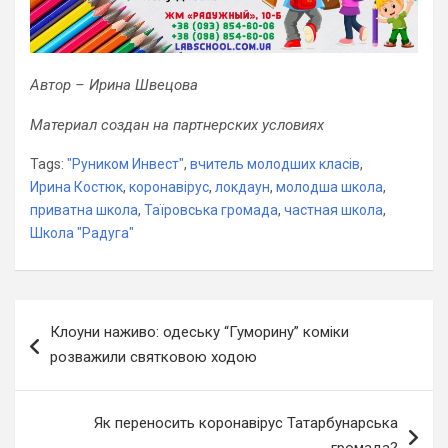
Автор – Ирина Швецова
Материал создан на партнерских условиях
Tags:
"Руником Инвест"
,
вчитель молодших класів
,
Ирина Костюк
,
коронавірус
,
локдаун
,
молодша школа
,
приватна школа
,
Таїровська громада
,
частная школа
,
Школа "Радуга"
Навігація
Клоуни наживо: одеську “Гуморину” коміки
записів
розважили святковою ходою
Як переносить коронавірус Татарбунарська