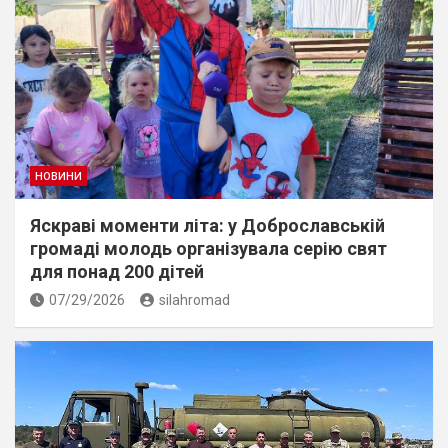
НОВИНИ
Яскраві моменти літа: у Доброславській
громаді молодь організувала серію свят
для понад 200 дітей
07/29/2026
silahromad