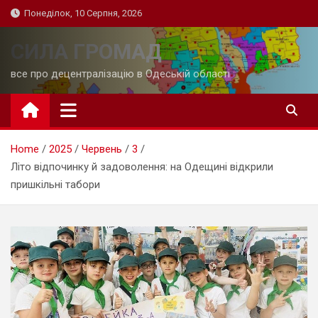
Skip
Понеділок, 10 Серпня, 2026
to
content
СИЛА ГРОМАД
все про децентралізацію в Одеській області
Home
2025
Червень
3
Літо відпочинку й задоволення: на Одещині відкрили
пришкільні табори