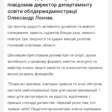
повідомив директор департаменту
освіти облдержадміністрації
Олександр Лончак.
Це простір радості, активного дозвілля та живого
спілкування: замість гаджетів більше руху, свіжого
повітря, гри, творчості та щирих емоцій, розпоів
головний освітянин області.
Школярам приготували рухливі ігри та спорт, уроки
англійської у цікавому форматі, квести, екскурсії та
майстер-класи, творчі заняття та психологічні тренінги,
веселі розваги, флешмоби.
“Попри всі виклики, повітряні тривоги та нічні обстріли,
настала найочікуваніша пора для наших вихованців. І
наші діти заслуговують на радість, відпочинок і
приємні спогади дитинства. Низький уклін тим, хто
тримає небо! Педагоги-організатори, класні керівники,