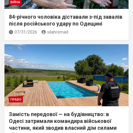
ВІЙНА
84-річного чоловіка діставали з-під завалів
пiсля росiйського удару по Одещині
07/31/2026
silahromad
ПРАВО
Замість передової — на будівництво: в
Одесі затримали командира військової
частини, який зводив власний дім силами