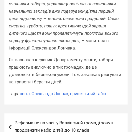
очільники таборів, управлінці освітою та засновники
навчальних закладів вже подарували дітям перший
день відпочинку – теплий, безпечний і радісний. Свою
енергію, турботу, пошук креативних ідей заради
дитячого щастя вони проявлятимуть прогятом всього
періоду функціонування школярів», –
мовиться в
інформації Олександра Лончака.
Як зазначає керівник Департаменту освіти, табори
працюють виключно в тих громадах, де це
дозволяють безпекові умови. Тож закликає реагувати
на тривоги і берегти дітей.
Tags:
овіта
,
Олександр Лончак
,
пришкільний табір
Навігація
Реформа не на часі: у Вилківській громаді хочуть
записів
продовжити набір дітей до 10 класів