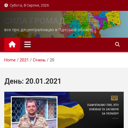
Skip
Субота, 8 Серпня, 2026
to
content
СИЛА ГРОМАД
все про децентралізацію в Одеській області
Home
2021
Січень
20
День:
20.01.2021