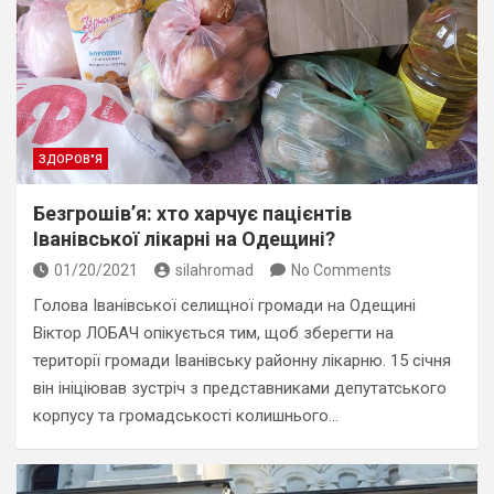
ЗДОРОВ"Я
Безгрошів’я: хто харчує пацієнтів
Іванівської лікарні на Одещині?
01/20/2021
silahromad
No Comments
Голова Іванівської селищної громади на Одещині
Віктор ЛОБАЧ опікується тим, щоб зберегти на
території громади Іванівську районну лікарню. 15 січня
він ініціював зустріч з представниками депутатського
корпусу та громадськості колишнього…