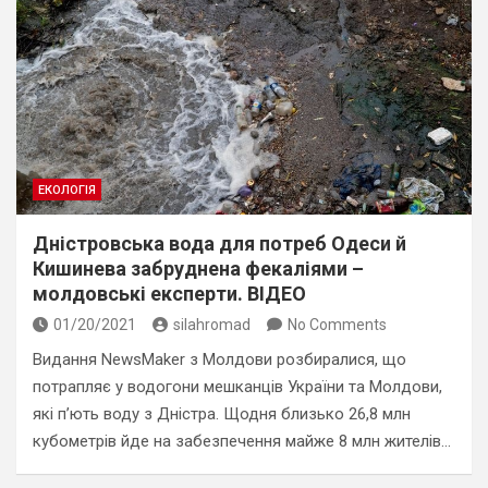
ЕКОЛОГІЯ
Дністровська вода для потреб Одеси й
Кишинева забруднена фекаліями –
молдовські експерти. ВІДЕО
01/20/2021
silahromad
No Comments
Видання NewsMaker з Молдови розбиралися, що
потрапляє у водогони мешканців України та Молдови,
які п’ють воду з Дністра. Щодня близько 26,8 млн
кубометрів йде на забезпечення майже 8 млн жителів…