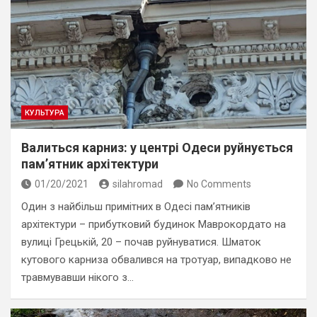
КУЛЬТУРА
Валиться карниз: у центрі Одеси руйнується
пам’ятник архітектури
01/20/2021
silahromad
No Comments
Один з найбільш примітних в Одесі пам’ятників
архітектури – прибутковий будинок Маврокордато на
вулиці Грецькій, 20 – почав руйнуватися. Шматок
кутового карниза обвалився на тротуар, випадково не
травмувавши нікого з…