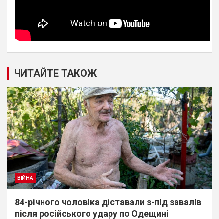
ЧИТАЙТЕ ТАКОЖ
ВІЙНА
84-річного чоловіка діставали з-під завалів
пiсля росiйського удару по Одещині