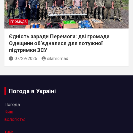
ГРОМАДА
Єдність заради Перемоги: дві громади
Одещини об’єдналися для потужної
підтримки ЗСУ
07/29/2026
silahromad
Погода в Україні
Погода
Київ
вологість:
тиск: