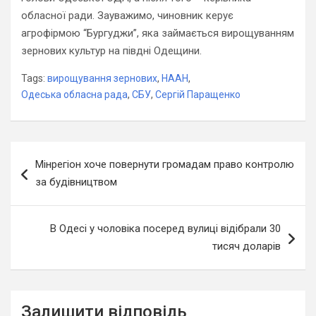
обласної ради. Зауважимо, чиновник керує
агрофірмою “Бургуджи”, яка займається вирощуванням
зернових культур на півдні Одещини.
Tags:
вирощування зернових
,
НААН
,
Одеська обласна рада
,
СБУ
,
Сергій Паращенко
Навігація
Мінрегіон хоче повернути громадам право контролю
записів
за будівництвом
В Одесі у чоловіка посеред вулиці відібрали 30
тисяч доларів
Залишити відповідь