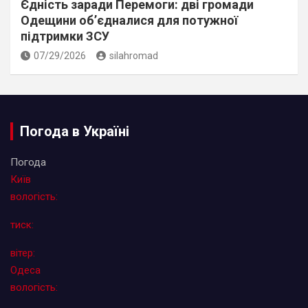
Єдність заради Перемоги: дві громади
Одещини об’єдналися для потужної
підтримки ЗСУ
07/29/2026
silahromad
Погода в Україні
Погода
Київ
вологість:
тиск:
вітер:
Одеса
вологість: