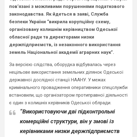
пов’язані з можливими порушеннями податкового
законодавства. Як йдеться в заяві, Служба
безпеки України “викрила корупційну схему,
організовану колишнім керівництвом Одеської
обласної ради та директорами низки
держпідприємств, із незаконного використання
земель Національної академії аграрних наук”.
За версією слідства, оборудка відбувалась через
нецільове використання земельних ділянок Одеської
державної дослідної станції НААНУ. У межах
кримінального провадження оперативники спецслужби
встановили, що організатором протиправної діяльності
є один з колишніх керівників Одеської облради.
“Використовуючи дві підконтрольні
комерційні структури, він у змові із
керівниками низки держпідприємств