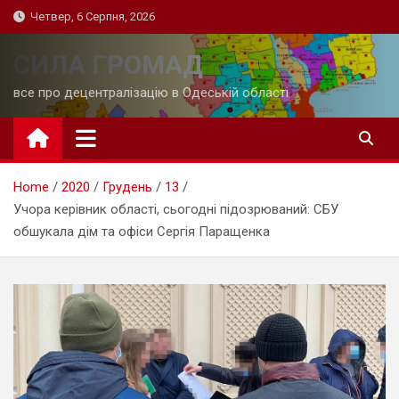
Skip
Четвер, 6 Серпня, 2026
to
content
СИЛА ГРОМАД
все про децентралізацію в Одеській області
Home
2020
Грудень
13
Учора керівник області, сьогодні підозрюваний: СБУ
обшукала дім та офіси Сергія Паращенка