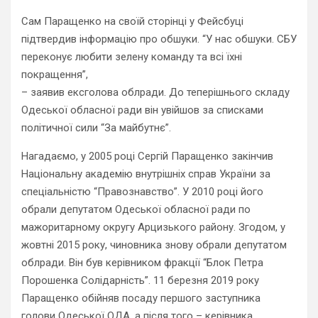
Сам Паращенко на своїй сторінці у Фейсбуці
підтвердив інформацію про обшуки. “У нас обшуки. СБУ
переконує любити зелену команду та всі їхні
покращення”,
– заявив ексголова облради. До теперішнього складу
Одеської обласної ради він увійшов за списками
політичної сили “За майбутнє”.
Нагадаємо, у 2005 році Сергій Паращенко закінчив
Національну академію внутрішніх справ України за
спеціальністю “Правознавство”. У 2010 році його
обрали депутатом Одеської обласної ради по
мажоритарному округу Арцизького району. Згодом, у
жовтні 2015 року, чиновника знову обрали депутатом
облради. Він був керівником фракції “Блок Петра
Порошенка Солідарність”. 11 березня 2019 року
Паращенко обійняв посаду першого заступника
голови Одеської ОДА, а після того – керівника