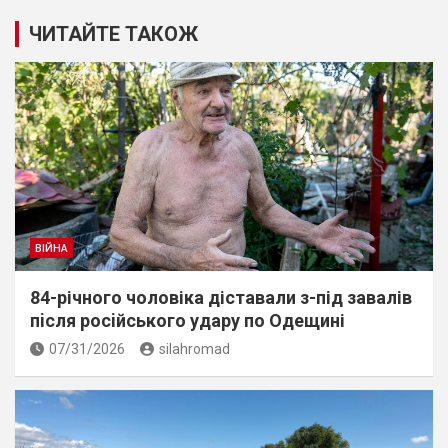
ЧИТАЙТЕ ТАКОЖ
ВІЙНА
84-річного чоловіка діставали з-під завалів
пiсля росiйського удару по Одещині
07/31/2026
silahromad