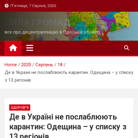
Skip
П’ятниця, 7 Серпня, 2026
to
content
СИЛА ГРОМАД
все про децентралізацію в Одеській області
Home
2020
Серпень
18
Де в Україні не послаблюють карантин: Одещина – у списку
з 13 регіонів
ЗДОРОВ"Я
Де в Україні не послаблюють
карантин: Одещина – у списку з
13 регіонів