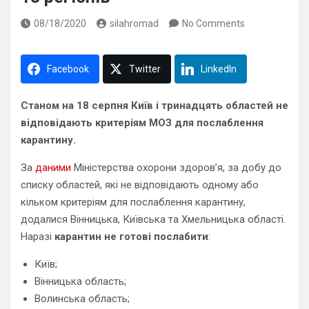
08/18/2020
silahromad
No Comments
Facebook
Twitter
LinkedIn
Станом на 18 серпня Київ і тринадцять областей не
відповідають критеріям МОЗ для послаблення
карантину.
За
даними
Міністерства охорони здоров’я, за добу до
списку областей, які не відповідають одному або
кільком критеріям для послаблення карантину,
додалися Вінницька, Київська та Хмельницька області.
Наразі
карантин не готові послабити
:
Київ;
Вінницька область;
Волинська область;