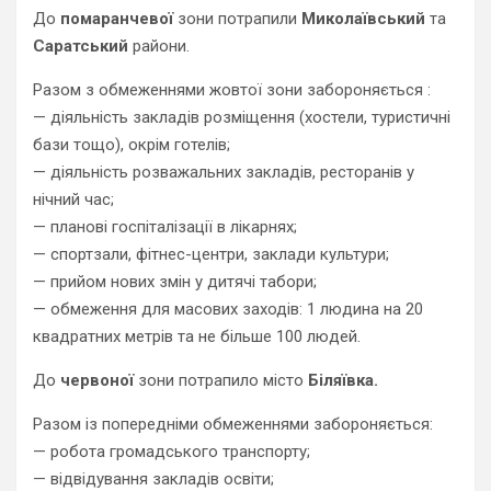
До
помаранчевої
зони потрапили
Миколаївський
та
Саратський
райони.
Разом з обмеженнями жовтої зони забороняється :
— діяльність закладів розміщення (хостели, туристичні
бази тощо), окрім готелів;
— діяльність розважальних закладів, ресторанів у
нічний час;
— планові госпіталізації в лікарнях;
— спортзали, фітнес-центри, заклади культури;
— прийом нових змін у дитячі табори;
— обмеження для масових заходів: 1 людина на 20
квадратних метрів та не більше 100 людей.
До
червоної
зони потрапило місто
Біляївка.
Разом із попередніми обмеженнями забороняється:
— робота громадського транспорту;
— відвідування закладів освіти;