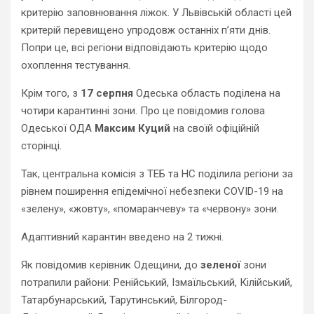
критерію заповнювання ліжок. У Львівській області цей
критерій перевищено упродовж останніх п’яти днів.
Попри це, всі регіони відповідають критерію щодо
охоплення тестування.
Крім того, з
17 серпня
Одеська область поділена на
чотири карантинні зони. Про це повідомив голова
Одеської ОДА
Максим Куций
на своїй офіційній
сторінці.
Так, центральна комісія з ТЕБ та НС поділила регіони за
рівнем поширення епідемічної небезпеки COVID-19 на
«зелену», «жовту», «помаранчеву» та «червону» зони.
Адаптивний карантин введено на 2 тижні.
Як повідомив керівник Одещини, до
зеленої
зони
потрапили райони: Ренійський, Ізмаїльський, Кілійський,
Татарбунарський, Тарутинський, Білгород-