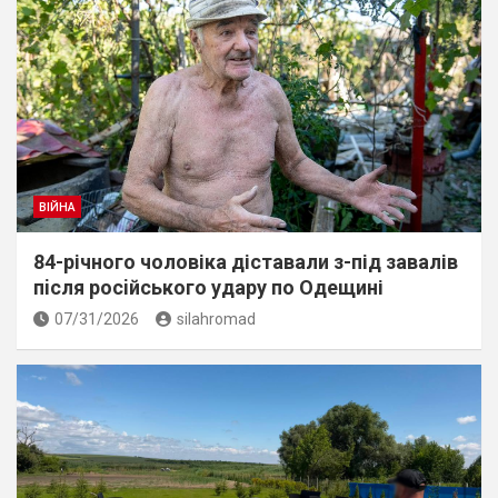
ВІЙНА
84-річного чоловіка діставали з-під завалів
пiсля росiйського удару по Одещині
07/31/2026
silahromad