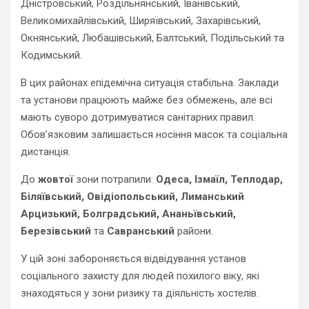
Дністровський, Роздільнянський, Іванівський,
Великомихайлівський, Ширяївський, Захарівський,
Окнянський, Любашівський, Балтський, Подільський та
Кодимський.
В цих районах епідемічна ситуація стабільна. Заклади
та установи працюють майже без обмежень, але всі
мають суворо дотримуватися санітарних правил.
Обов’язковим залишається носіння масок та соціальна
дистанція.
До
жовтої
зони потрапили:
Одеса, Ізмаїл, Теплодар,
Біляївський, Овідіопольський, Лиманський
Арцизький, Болградський, Ананьївський,
Березівський
та
Савранський
райони.
У цій зоні забороняється відвідування установ
соціального захисту для людей похилого віку, які
знаходяться у зони ризику та діяльність хостелів.