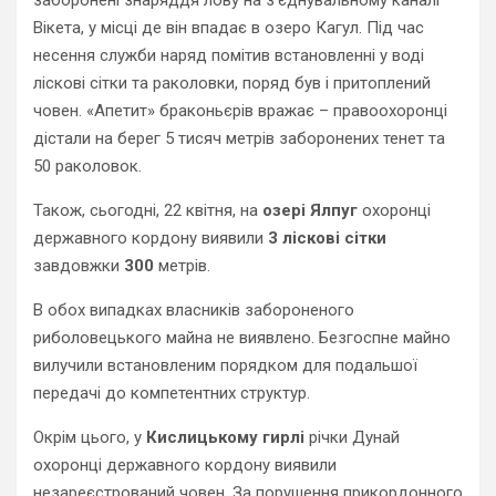
заборонені знаряддя лову на з’єднувальному каналі
Вікета, у місці де він впадає в озеро Кагул. Під час
несення служби наряд помітив встановленні у воді
ліскові сітки та раколовки, поряд був і притоплений
човен. «Апетит» браконьєрів вражає – правоохоронці
дістали на берег 5 тисяч метрів заборонених тенет та
50 раколовок.
Також, сьогодні, 22 квітня, на
озері Ялпуг
охоронці
державного кордону виявили
3 ліскові сітки
завдовжки
300
метрів.
В обох випадках власників забороненого
риболовецького майна не виявлено. Безгоспне майно
вилучили встановленим порядком для подальшої
передачі до компетентних структур.
Окрім цього, у
Кислицькому гирлі
річки Дунай
охоронці державного кордону виявили
незареєстрований човен. За порушення прикордонного