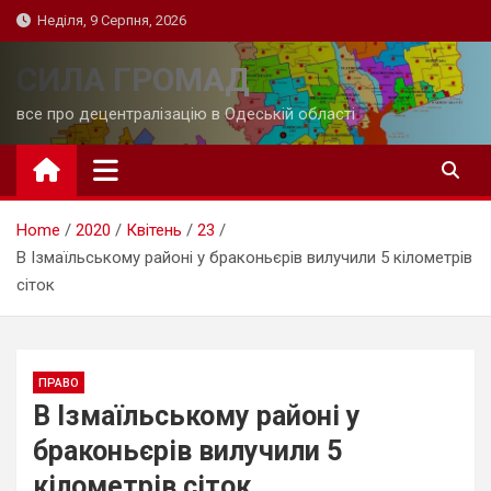
Skip
Неділя, 9 Серпня, 2026
to
content
СИЛА ГРОМАД
все про децентралізацію в Одеській області
Home
2020
Квітень
23
В Ізмаїльському районі у браконьєрів вилучили 5 кілометрів
сіток
ПРАВО
В Ізмаїльському районі у
браконьєрів вилучили 5
кілометрів сіток