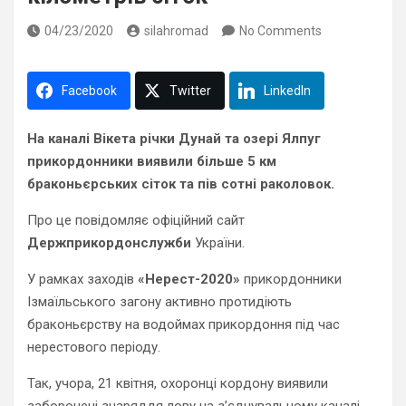
04/23/2020
silahromad
No Comments
Facebook
Twitter
LinkedIn
На каналі Вікета річки Дунай та озері Ялпуг
прикордонники виявили більше 5 км
браконьєрських сіток та пів сотні раколовок.
Про це повідомляє офіційний сайт
Держприкордонслужби
України.
У рамках заходів
«Нерест-2020»
прикордонники
Ізмаїльського загону активно протидіють
браконьєрству на водоймах прикордоння під час
нерестового періоду.
Так, учора, 21 квітня, охоронці кордону виявили