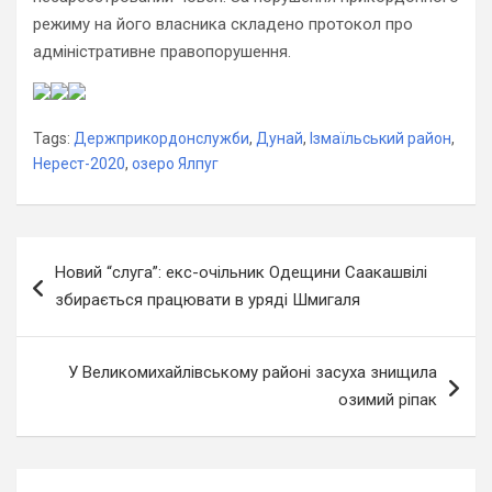
режиму на його власника складено протокол про
адміністративне правопорушення.
Tags:
Держприкордонслужби
,
Дунай
,
Ізмаїльський район
,
Нерест-2020
,
озеро Ялпуг
Навігація
Новий “слуга”: екс-очільник Одещини Саакашвілі
записів
збирається працювати в уряді Шмигаля
У Великомихайлівському районі засуха знищила
озимий ріпак