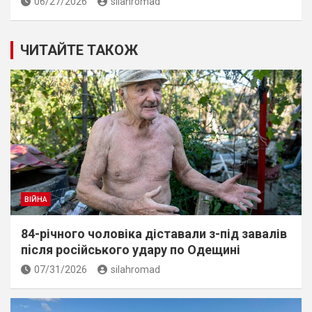
06/27/2026
silahromad
ЧИТАЙТЕ ТАКОЖ
ВІЙНА
84-річного чоловіка діставали з-під завалів
пiсля росiйського удару по Одещині
07/31/2026
silahromad