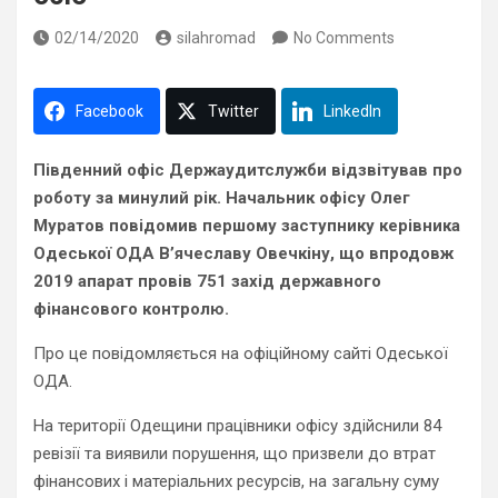
02/14/2020
silahromad
No Comments
Facebook
Twitter
LinkedIn
Південний офіс Держаудитслужби відзвітував про
роботу за минулий рік. Начальник офісу Олег
Муратов повідомив першому заступнику керівника
Одеської ОДА В’ячеславу Овечкіну, що впродовж
2019 апарат провів 751 захід державного
фінансового контролю.
Про це повідомляється на офіційному сайті Одеської
ОДА.
На території Одещини працівники офісу здійснили 84
ревізії та виявили порушення, що призвели до втрат
фінансових і матеріальних ресурсів, на загальну
суму