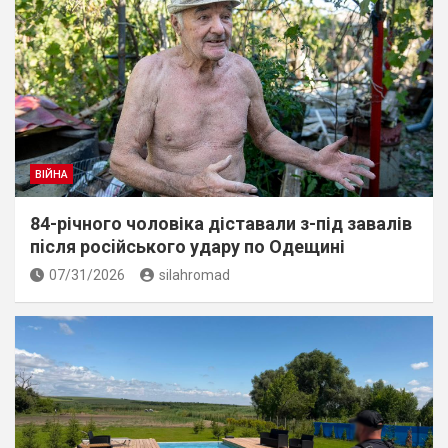
ВІЙНА
84-річного чоловіка діставали з-під завалів
пiсля росiйського удару по Одещині
07/31/2026
silahromad