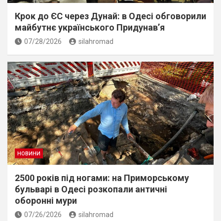
Крок до ЄС через Дунай: в Одесі обговорили
майбутнє українського Придунав’я
07/28/2026
silahromad
НОВИНИ
2500 років під ногами: на Приморському
бульварі в Одесі розкопали античні
оборонні мури
07/26/2026
silahromad