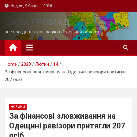
Skip
Неділя, 9 Серпня, 2026
to
content
СИЛА ГРОМАД
все про децентралізацію в Одеській області
Home
2020
Лютий
14
За фінансові зловживання на Одещині ревізори притягли
207 осіб
НОВИНИ
За фінансові зловживання на
Одещині ревізори притягли 207
осіб