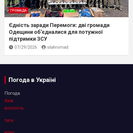
ГРОМАДА
Єдність заради Перемоги: дві громади
Одещини об’єдналися для потужної
підтримки ЗСУ
07/29/2026
silahromad
Погода в Україні
Погода
Київ
вологість:
тиск:
вітер: