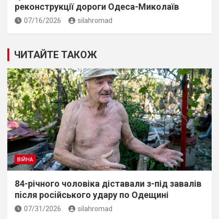
реконструкції дороги Одеса-Миколаїв
07/16/2026
silahromad
ЧИТАЙТЕ ТАКОЖ
ВІЙНА
84-річного чоловіка діставали з-під завалів
пiсля росiйського удару по Одещині
07/31/2026
silahromad