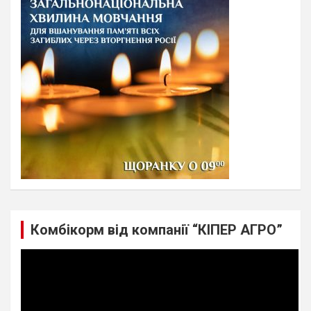
h
Комбікорм від компанії “КІПЕР АГРО”