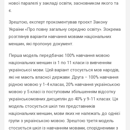
нової паралелі у закладі освіти, засновником якого та
є.
Зрештою, експерт прокоментував проєкт Закону
України «Про повну загальну середню освіту». Зокрема
розглянув варіанти навчання мовами національних
меншин, які пропонує документ.
Перша модель передбачає 100% навчання мовою
національних меншин із 1 по 11 класи із вивченням
української мови. Цей варіант стосується мов народів,
які не мають власної держави. Друга – 100% навчання
рідною мовою у 1-4 класах, 20% навчання українською
мовою у 5 класі із поступовим збільшенням відсотку
українськомовних дисциплін до 40% у 9-11 класах. Ця
модель стосується шкіл тих представників
національних меншин, мови яких не належать до однієї
групи з українською мовою. Зрештою третя модель
стосується шкіл із навчанням мовами, спорідненими з