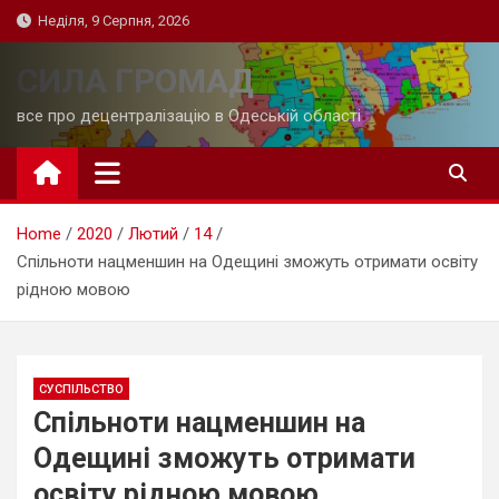
Skip
Неділя, 9 Серпня, 2026
to
content
СИЛА ГРОМАД
все про децентралізацію в Одеській області
Home
2020
Лютий
14
Спільноти нацменшин на Одещині зможуть отримати освіту
рідною мовою
СУСПІЛЬСТВО
Спільноти нацменшин на
Одещині зможуть отримати
освіту рідною мовою