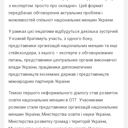
з експертом: просто про складне». Цей формат
передбачає обговорення актуальних проблем і
можливостей спільнот національних меншин України.
У рамках цієї ініціативи відбудуться декілька зустрічей.
У кожній братимуть участь, з одного боку,
представники організацій національних меншин та інші
стейкхолдери, з іншого – експерти з обговорюваних
питань, представники центральних органів виконавчої
влади України, працівники дипломатичних
представництв іноземних держав і представництв
міжнародних партнерів України.
Темою першого неформального діалогу став розвиток
освіти національних меншин в ОТГ. Учасниками
розмови стали представники організацій національних
меншин України, Міністерства освіти і науки України,
Міністерства розвитку громад і територій України,