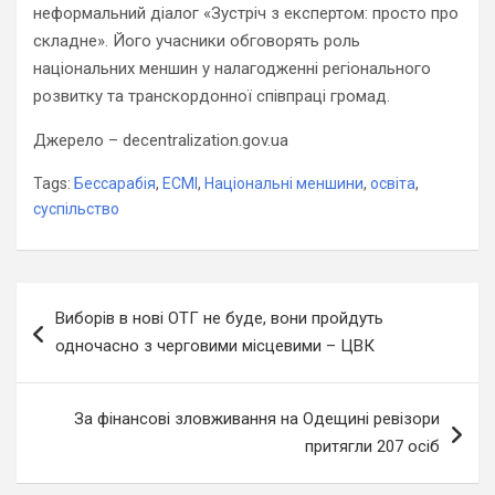
неформальний діалог «Зустріч з експертом: просто про
складне». Його учасники обговорять роль
національних меншин у налагодженні регіонального
розвитку та транскордонної співпраці громад.
Джерело – decentralization.gov.ua
Tags:
Бессарабія
,
ЕСМІ
,
Національні меншини
,
освіта
,
суспільство
Навігація
Виборів в нові ОТГ не буде, вони пройдуть
записів
одночасно з черговими місцевими – ЦВК
За фінансові зловживання на Одещині ревізори
притягли 207 осіб