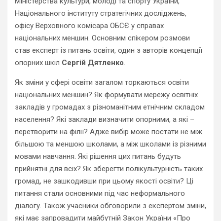
Міністерства культури, молоді та спорту України,
Національного інституту стратегічних досліджень,
офісу Верховного комісара ОБСЄ у справах
національних меншин. Основним спікером розмови
став експерт із питань освіти, один з авторів концепції
опорних шкіл
Сергій Дятленко
.
Як зміни у сфері освіти загалом торкаються освіти
національних меншин? Як формувати мережу освітніх
закладів у громадах з різноманітним етнічним складом
населення? Які заклади визначити опорними, а які –
перетворити на філії? Адже вибір може постати не між
більшою та меншою школами, а між школами із різними
мовами навчання. Які рішення цих питань будуть
прийнятні для всіх? Як зберегти полікультурність таких
громад, не зашкодивши при цьому якості освіти? Ці
питання стали основними під час неформального
діалогу. Також учасники обговорили з експертом зміни,
які має запровадити майбутній Закон України «Про