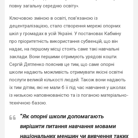
повну загальну середню освіту».
Ключовою зміною в освіті, пов’язаною із
децентралізацією, стало створення мережі опорних
шкіл у громадах в усій Україні. У постановах Кабміну
про пріоритетність використання субвенцій, що він
надає, на першому місці стоять саме такі навчальні
заклади. Вони першими отримують урядові кошти.
Сергій Дятленко пояснив це тим, що саме опорні
школи надають можливість отримувати якісні освітні
послуги великій кількості людей. Також вони надають
їх тим дітям, які не мали б її під час навчання у школах
із низькою наповнюваністю та із поганою матеріально-
технічною базою.
“
Як опорні школи допомагають
вирішити питання навчання мовами
національних меншин чи вивчення таких