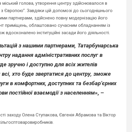
ив міський голова, утворення центру здійснювалося в
з Європою”. Завдяки цій допомозі до сьогоднішнього
дними партнерами, здійснено повну модернізацію його
онт приміщень, облаштовано сучасним обладнанням із
ж вдосконалено інституційні засади його діяльності.
ьтацій з нашими партнерами, Татарбунарська
нтру надання адміністративних послуг в
де зручно і доступно для всіх жителів
я всі, хто буде звертатися до центру, зможе
луги в комфортних, доступних та безбар’єрних
ови постійної взаємодії з населенням»
, –
сті заходу Олена Ступакова, Євгенія Абрамова та Віктор
сільгосптоваровиробників.