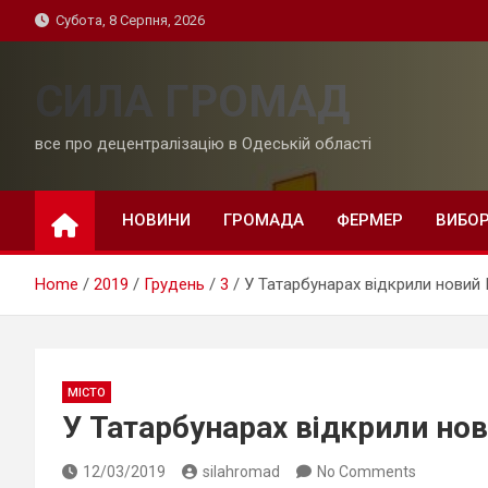
Skip
Субота, 8 Серпня, 2026
to
content
СИЛА ГРОМАД
все про децентралізацію в Одеській області
НОВИНИ
ГРОМАДА
ФЕРМЕР
ВИБО
Home
2019
Грудень
3
У Татарбунарах відкрили новий
МІСТО
У Татарбунарах відкрили но
12/03/2019
silahromad
No Comments