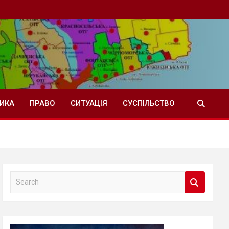
ТИКА
ПРАВО
СИТУАЦІЯ
СУСПІЛЬСТВО
S
e
a
r
c