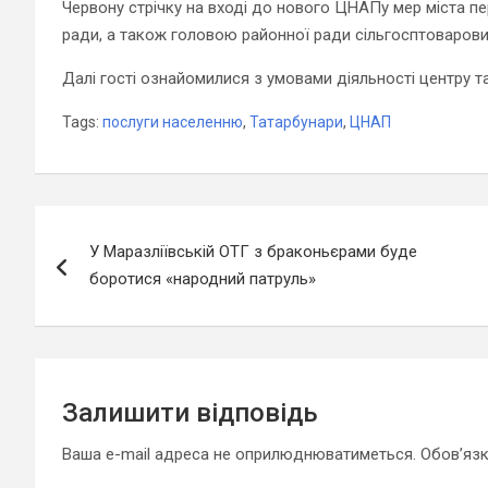
Червону стрічку на вході до нового ЦНАПу мер міста п
ради, а також головою районної ради сільгосптоварови
Далі гості ознайомилися з умовами діяльності центру т
Tags:
послуги населенню
,
Татарбунари
,
ЦНАП
Навігація
У Маразліївській ОТГ з браконьєрами буде
записів
боротися «народний патруль»
Залишити відповідь
Ваша e-mail адреса не оприлюднюватиметься.
Обов’язк