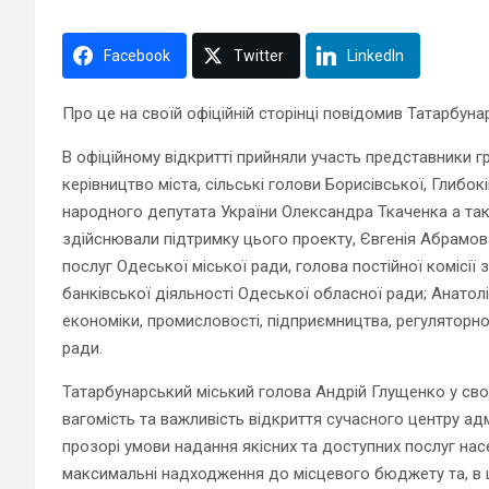
Facebook
Twitter
LinkedIn
Про це на своїй офіційній сторінці повідомив Татарбуна
В офіційному відкритті прийняли участь представники гр
керівництво міста, сільські голови Борисівської, Глибок
народного депутата України Олександра Ткаченка а тако
здійснювали підтримку цього проекту, Євгенія Абрамов
послуг Одеської міської ради, голова постійної комісії
банківської діяльності Одеської обласної ради; Анатолі
економіки, промисловості, підприємництва, регуляторної
ради.
Татарбунарський міський голова Андрій Глущенко у свої
вагомість та важливість відкриття сучасного центру ад
прозорі умови надання якісних та доступних послуг нас
максимальні надходження до місцевого бюджету та, в 