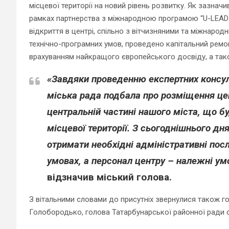
місцевої території на новий рівень розвитку. Як зазнач
рамках партнерства з міжнародною програмою “U-LEAD 
відкриття в центрі, спільно з вітчизняними та міжнаро
технічно-програмних умов, проведено капітальний рем
врахуванням найкращого європейського досвіду, а тако
«Завдяки проведенню експертних консул
міська рада подбала про розміщення це
центральній частині нашого міста, що бу
місцевої території. З сьогоднішнього дн
отримати необхідні адміністративні пос
умовах, а персонал центру – належні ум
відзначив міський голова.
З вітальними словами до присутніх звернулися також го
Голобородько, голова Татарбунарської районної ради 