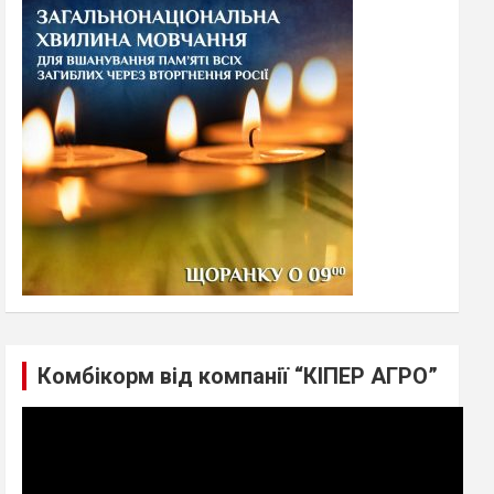
h
Комбікорм від компанії “КІПЕР АГРО”