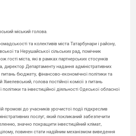
рський міський голова.
омадськості та колективів міста Татарбунари і району,
івської та Нерушайської сільських рад, помічник
ж гості міста, які в рамках партнерських стосунків
а, директор Департаменту надання адміністративних
 з питань бюджету, фінансово-економічної політики та
й Хмелевський, голова постійної комісії з питань
 політики та інвестиційної діяльності Одеської обласної
й промові до учасників урочистої події підкреслив
міністративних послуг, який покликаний забезпечити
еленню, значно покращити інвестиційний клімат,
цілому, повинен стати надійним механізмом виведення