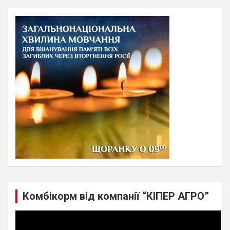
r
c
h
Комбікорм від компанії “КІПЕР АГРО”