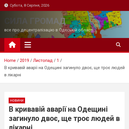
Skip
Субота, 8 Серпня, 2026
to
content
СИЛА ГРОМАД
все про децентралізацію в Одеській області
Home
2019
Листопад
1
В кривавій аварії на Одещині загинуло двоє, ще троє людей
в лікарні
НОВИНИ
В кривавій аварії на Одещині
загинуло двоє, ще троє людей в
лікарні