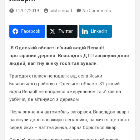
11/01/2019
silahromad
No Comments
Facebook
Twitter
LinkedIn
В Одеській області п’яний водій Renault
протаранив дерево. Внаслідок ДТП загинули двоє
людей, вагітну жінку госпіталізували.
Трагедія сталася неподалік від села Яськи
Біляївського району в Одеської області. 31-річний
водій Renault не впорався з керуванням та з’їхав на
узбіччя, де зіткнувся з деревом.
Після зіткнення автомобіль загорівся. Внаслідок аварії
загинули двоє пасажирів легковика, за життя ще трьох,
серед яких – вагітна жінка, зараз борються лікарі.