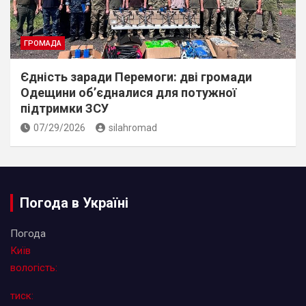
ГРОМАДА
Єдність заради Перемоги: дві громади
Одещини об’єдналися для потужної
підтримки ЗСУ
07/29/2026
silahromad
Погода в Україні
Погода
Київ
вологість:
тиск: