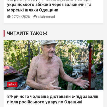
українського збіжжя через залізничні та
морські шляхи Одещини
07/24/2026
silahromad
ЧИТАЙТЕ ТАКОЖ
ВІЙНА
84-річного чоловіка діставали з-під завалів
пiсля росiйського удару по Одещині