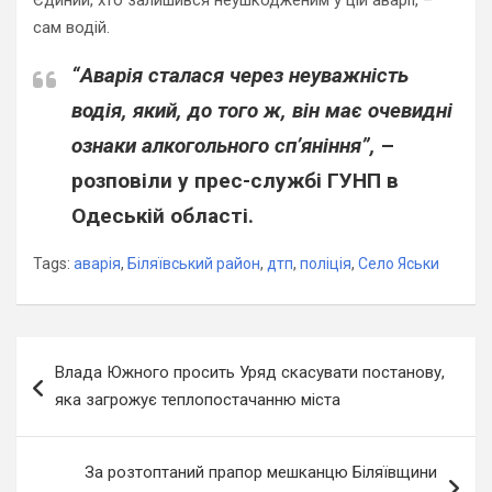
Єдиний, хто залишився неушкодженим у цій аварії, –
сам водій.
“Аварія сталася через неуважність
водія, який, до того ж, він має очевидні
ознаки алкогольного сп’яніння”,
–
розповіли у прес-службі ГУНП в
Одеській області.
Tags:
аварія
,
Біляївський район
,
дтп
,
поліція
,
Село Яськи
Навігація
Влада Южного просить Уряд скасувати постанову,
записів
яка загрожує теплопостачанню міста
За розтоптаний прапор мешканцю Біляївщини