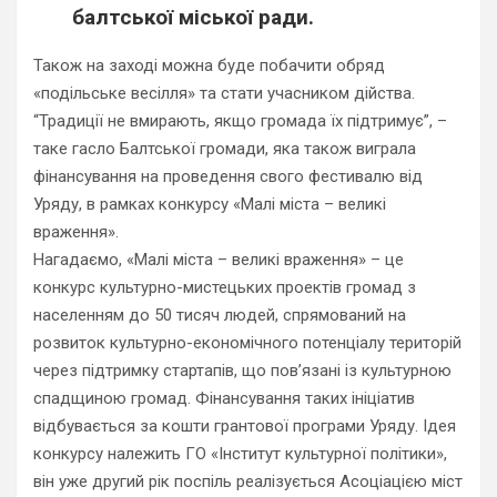
балтської міської ради.
Також на заході можна буде побачити обряд
«подільське весілля» та стати учасником дійства.
“Традиції не вмирають, якщо громада їх підтримує”, –
таке гасло Балтської громади, яка також виграла
фінансування на проведення свого фестивалю від
Уряду, в рамках конкурсу «Малі міста – великі
враження».
Нагадаємо, «Малі міста – великі враження» – це
конкурс культурно-мистецьких проектів громад з
населенням до 50 тисяч людей, спрямований на
розвиток культурно-економічного потенціалу територій
через підтримку стартапів, що пов’язані із культурною
спадщиною громад. Фінансування таких ініціатив
відбувається за кошти грантової програми Уряду. Ідея
конкурсу належить ГО «Інститут культурної політики»,
він уже другий рік поспіль реалізується Асоціацією міст