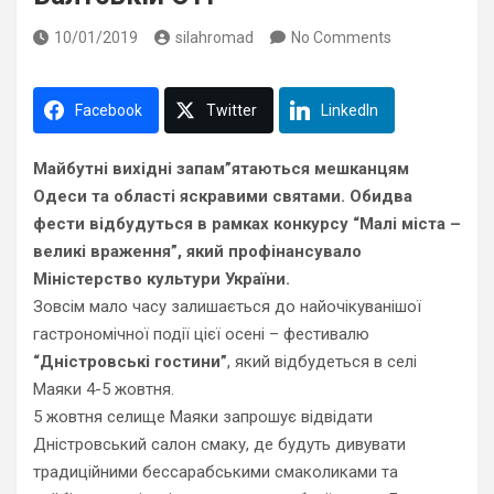
10/01/2019
silahromad
No Comments
Facebook
Twitter
LinkedIn
Майбутні вихідні запам”ятаються мешканцям
Одеси та області яскравими святами. Обидва
фести відбудуться в рамках конкурсу “Малі міста –
великі враження”, який профінансувало
Міністерство культури України.
Зовсім мало часу залишається до найочікуванішої
гастрономічної події цієї осені – фестивалю
“Дністровські гостини”
, який відбудеться в селі
Маяки 4-5 жовтня.
5 жовтня селище Маяки запрошує відвідати
Дністровський салон смаку, де будуть дивувати
традиційними бессарабськими смаколиками та