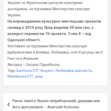
України та Українським центром культурних
досліджень за підтримки Міністерства культури
України.
На впровадження культурно-мистецьких проектів
громад у 2019 році Уряд виділив 50 млн грн, у
конкурсі перемогли 74 проекти. З них 8 – від
Одеської області.
Фестивалі за підтримки Міністерства культури
відбулися вже в Біляївці, Любашівці, селі Корсунці, місті
Рені та в Ананьєві.
Авторка – Оксана Піднебесна
Tags:
Балтська ОТГ
,
бюджет
,
Любашівка
,
малі міста
,
Маяківська ОТГ
,
уряд
Навігація
Ринок землі в Україні неприборканий, держава має
записів
його врегулювати – Анатолій Колосюк