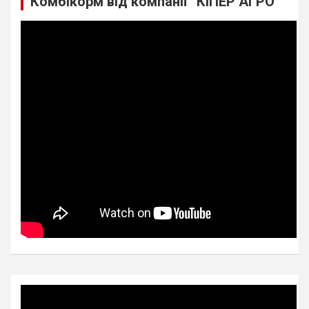
Комбікорм від компанії “КІПЕР АГРО”