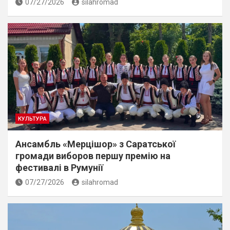
07/27/2026
silahromad
КУЛЬТУРА
Ансамбль «Мерцішор» з Саратської
громади виборов першу премію на
фестивалі в Румунії
07/27/2026
silahromad