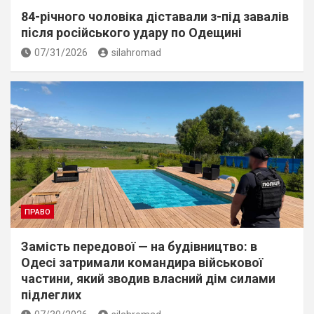
84-річного чоловіка діставали з-під завалів
пiсля росiйського удару по Одещині
07/31/2026
silahromad
ПРАВО
Замість передової — на будівництво: в
Одесі затримали командира військової
частини, який зводив власний дім силами
підлеглих