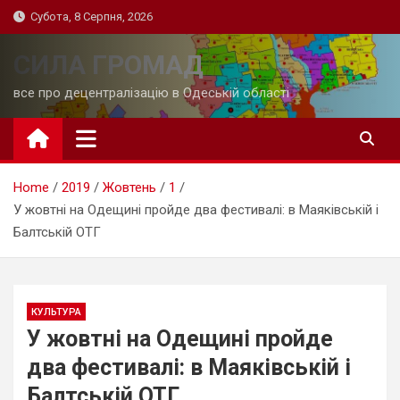
Skip
Субота, 8 Серпня, 2026
to
content
СИЛА ГРОМАД
все про децентралізацію в Одеській області
Home
2019
Жовтень
1
У жовтні на Одещині пройде два фестивалі: в Маяківській і
Балтській ОТГ
КУЛЬТУРА
У жовтні на Одещині пройде
два фестивалі: в Маяківській і
Балтській ОТГ