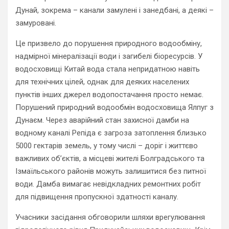
Дунай, зокрема – канали замулені і занедбані, а деякі –
замуровані.
Це призвело до порушення природного водообміну,
надмірної мінералізації води і загибелі біоресурсів. У
водосховищі Китай вода стала непридатною навіть
для технічних цілей, однак для деяких населених
пунктів інших джерел водопостачання просто немає.
Порушений природний водообмін водосховища Ялпуг з
Дунаєм. Через аварійний стан захисної дамби на
водному каналі Репіда є загроза затоплення близько
5000 гектарів земель, у тому числі – доріг і життєво
важливих об’єктів, а місцеві жителі Болградського та
Ізмаїльського районів можуть залишитися без питної
води. Дамба вимагає невідкладних ремонтних робіт
для підвищення пропускної здатності каналу.
Учасники засідання обговорили шляхи врегулювання