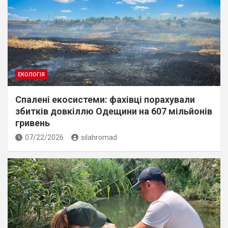
ЕКОЛОГІЯ
Спалені екосистеми: фахівці порахували
збитків довкіллю Одещини на 607 мільйонів
гривень
07/22/2026
silahromad