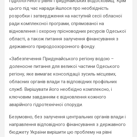
гідрологічного рівня Придунайських водосховищ. Крім
цього під час наради йшлося про необхідність
розробки і затвердження на наступній сесії обласної
ради комплексної програми, спрямованої на
відновлення і охорону прісноводних ресурсів Одеської
області, а також питання залучення фінансування з
державного природоохоронного фонду.
«Забезпечення Придунайського регіону водою –
доленосне питання для великої частини Одеського
регіону, яке вимагає консолідації зусиль місцевих,
обласних органів влади та відповідних профільних
служб. Вирішувати його необхідно комплексно, і
ключовим завданням є відновлення кожного
аварійного гідротехнічної споруди.
Безумовно, без залучення центральних органів влади і
направлення відповідного фінансування з державного
бюджету України вирішити цю проблему на рівні