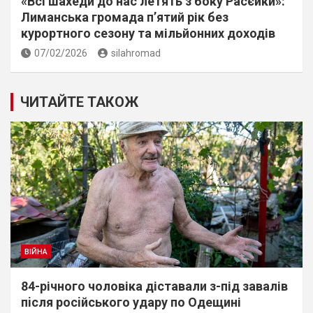
«Всі шахеди до нас летять з боку Расєйки»:
Лиманська громада п’ятий рік без
курортного сезону та мільйонних доходів
07/02/2026
silahromad
ЧИТАЙТЕ ТАКОЖ
ВІЙНА
84-річного чоловіка діставали з-під завалів
пiсля росiйського удару по Одещині