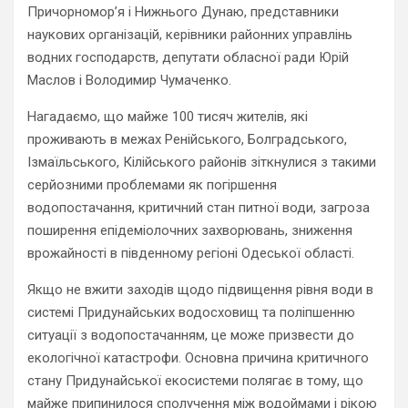
Причорномор’я і Нижнього Дунаю, представники
наукових організацій, керівники районних управлінь
водних господарств, депутати обласної ради Юрій
Маслов і Володимир Чумаченко.
Нагадаємо, що майже 100 тисяч жителів, які
проживають в межах Ренійського, Болградського,
Ізмаїльського, Кілійського районів зіткнулися з такими
серйозними проблемами як погіршення
водопостачання, критичний стан питної води, загроза
поширення епідеміолочних захворювань, зниження
врожайності в південному регіоні Одеської області.
Якщо не вжити заходів щодо підвищення рівня води в
системі Придунайських водосховищ та поліпшенню
ситуації з водопостачанням, це може призвести до
екологічної катастрофи. Основна причина критичного
стану Придунайської екосистеми полягає в тому, що
майже припинилося сполучення між водоймами і рікою