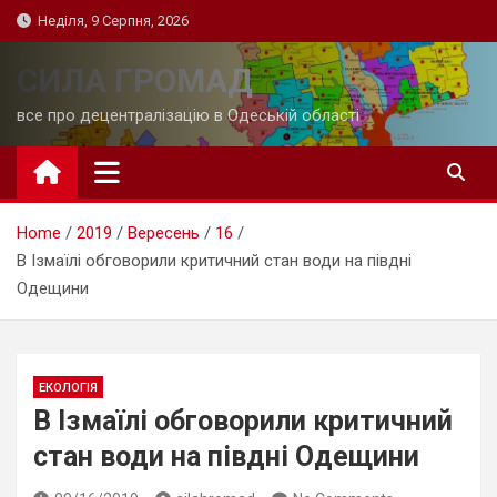
Skip
Неділя, 9 Серпня, 2026
to
content
СИЛА ГРОМАД
все про децентралізацію в Одеській області
Home
2019
Вересень
16
В Ізмаїлі обговорили критичний стан води на півдні
Одещини
ЕКОЛОГІЯ
В Ізмаїлі обговорили критичний
стан води на півдні Одещини