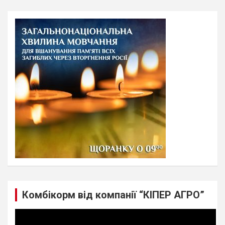
r
c
h
Комбікорм від компанії “КІПЕР АГРО”