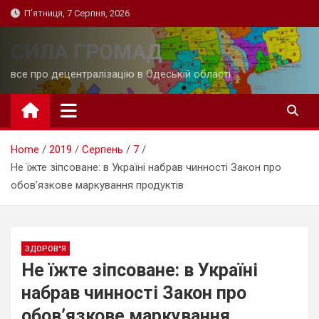
Skip
П’ятниця, 7 Серпня, 2026
to
content
СИЛА ГРОМАД
все про децентралізацію в Одеській області
Home
2019
Серпень
7
Не їжте зіпсоване: в Україні набрав чинності Закон про
обов’язкове маркування продуктів
ЗДОРОВ"Я
Не їжте зіпсоване: в Україні
набрав чинності Закон про
обов’язкове маркування