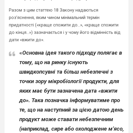
Разом з цим статтею 18 Закону надаються
роз’яснення, яким чином мінімальний термін
придатності («краще спожити до…», «краще спожити
до кінця…») зазначається і у чому його відмінність від
дати «вжити до».
«
Основна ідея такого підходу полягає в
тому, що на ринку існують
швидкопсувні та більш небезпечні з
точки зору мікробіології продукти, для
яких має бути зазначена дата «вжити
до». Така позначка інформуватиме про
те, що на наступний за цією датою день
продукт може ставати небезпечним
(наприклад, сире або охолоджене м’ясо,