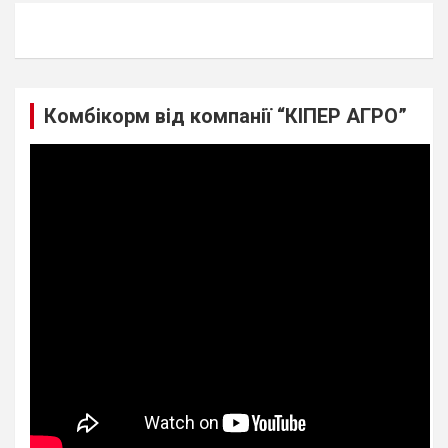
r
c
h
Комбікорм від компанії “КІПЕР АГРО”