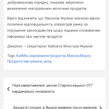
добровільному порядку, зокрема закріплено
визначення «натуральних» молочних продуктів.
Варто відзначити, що Законом України значною мірою
посилено відповідальність операторів ринку за
порушення законодавства щодо надання споживачам
інформації про харчові продукти.
Джерело – Секретаріат Кабінету Міністрів України
Tags:
КабМін
,
маркування продуктів
,
Микола Мороз
,
Продукти харчування
,
уряд
Навігація
Перезавантаження: школи Старокозацької ОТГ
записів
кардинально оновлюють
Брудні й голодні: в Арцизі виявили трьох малюків