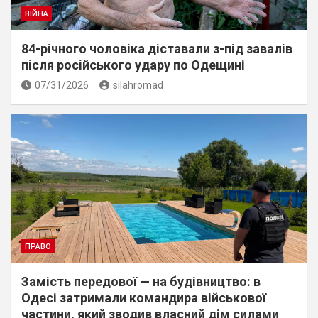
ВІЙНА
84-річного чоловіка діставали з-під завалів
пiсля росiйського удару по Одещині
07/31/2026
silahromad
ПРАВО
Замість передової — на будівництво: в
Одесі затримали командира військової
частини, який зводив власний дім силами