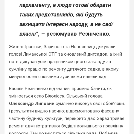
парламенту, а люди готові обирати
таких представників, які будуть
захищати інтереси народу, а не свої
власні”,
– резюмував Резніченко.
Жителі Трапівки, Зарічного та Новоселиці дякували
голові Лиманської ОТГ за оновлений дитсадок, а їхній
гість дякував усім працівникам цього закладу за
сумлінну працю по ремонту дитячого садка, в якому
минулої осені спільними зусиллями навели лад.
Василь Резніченко відзначив: приємно бачити, як
змінюється село Білолісся. Сільський голова
Олександр Липовий
сумлінно виконує свої обов’язки,
і результати видно наочно: відремонтовано фасадну
частину будинку культури, перекрито дах. Зараз триває
ремонт адміністративної будівлі колишнього правління
колгоспу. Там розміститься сільська рада. Побажав