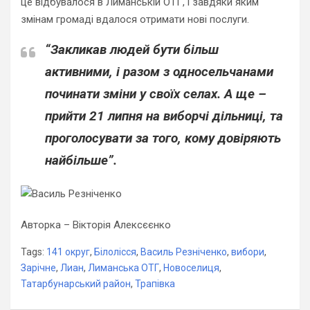
це відбувалося в Лиманській ОТГ, і завдяки яким
змінам громаді вдалося отримати нові послуги.
“Закликав людей бути більш
активними, і разом з односельчанами
починати зміни у своїх селах. А ще –
прийти 21 липня на виборчі дільниці, та
проголосувати за того, кому довіряють
найбільше”.
Авторка – Вікторія Алексєєнко
Tags:
141 округ
,
Білолісся
,
Василь Резніченко
,
вибори
,
Зарічне
,
Лиан
,
Лиманська ОТГ
,
Новоселиця
,
Татарбунарський район
,
Трапівка