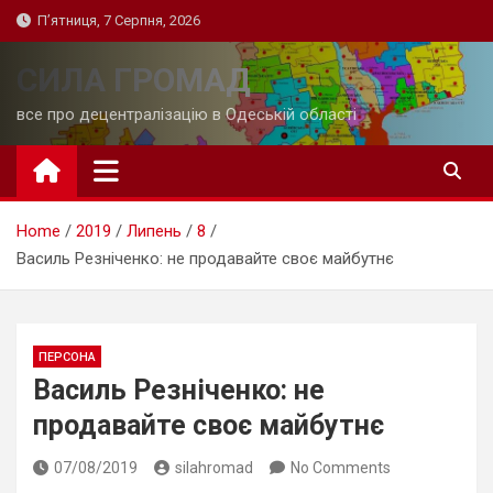
Skip
П’ятниця, 7 Серпня, 2026
to
content
СИЛА ГРОМАД
все про децентралізацію в Одеській області
Home
2019
Липень
8
Василь Резніченко: не продавайте своє майбутнє
ПЕРСОНА
Василь Резніченко: не
продавайте своє майбутнє
07/08/2019
silahromad
No Comments