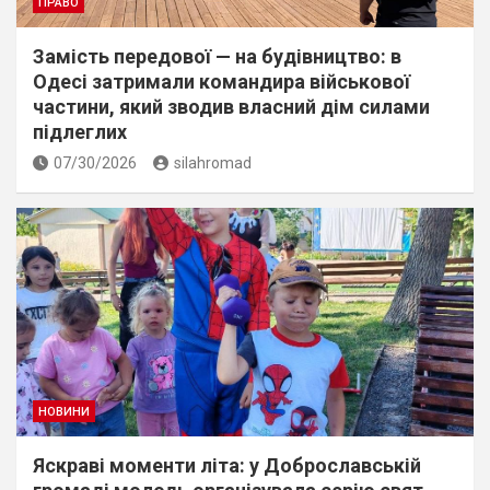
ПРАВО
Замість передової — на будівництво: в
Одесі затримали командира військової
частини, який зводив власний дім силами
підлеглих
07/30/2026
silahromad
НОВИНИ
Яскраві моменти літа: у Доброславській