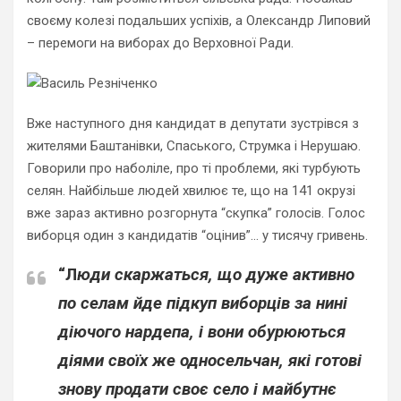
своєму колезі подальших успіхів, а Олександр Липовий
– перемоги на виборах до Верховної Ради.
Вже наступного дня кандидат в депутати зустрівся з
жителями Баштанівки, Спаського, Струмка і Нерушаю.
Говорили про наболіле, про ті проблеми, які турбують
селян. Найбільше людей хвилює те, що на 141 окрузі
вже зараз активно розгорнута “скупка” голосів. Голос
виборця один з кандидатів “оцінив”… у тисячу гривень.
“Л
юди скаржаться, що дуже активно
по селам йде підкуп виборців за нині
діючого нардепа, і вони обурюються
діями своїх же односельчан, які готові
знову продати своє село і майбутнє