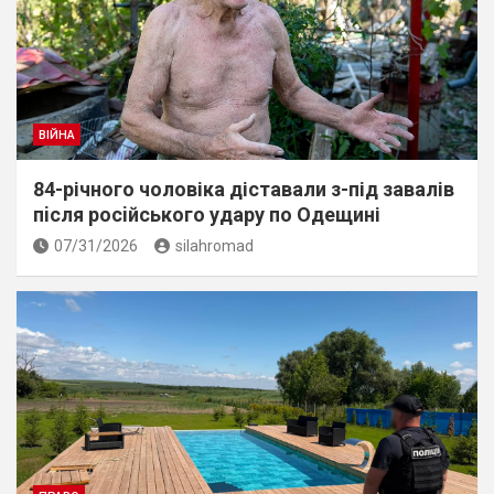
ВІЙНА
84-річного чоловіка діставали з-під завалів
пiсля росiйського удару по Одещині
07/31/2026
silahromad