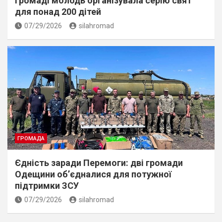
громаді молодь організувала серію свят
для понад 200 дітей
07/29/2026
silahromad
ГРОМАДА
Єдність заради Перемоги: дві громади
Одещини об’єдналися для потужної
підтримки ЗСУ
07/29/2026
silahromad