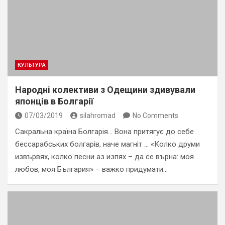
КУЛЬТУРА
Народні колективи з Одещини здивували
японців в Болгарії
07/03/2019
silahromad
No Comments
Сакральна країна Болгарія… Вона притягує до себе
бессарабських болгарів, наче магніт … «Колко друми
извървях, колко песни аз изпях – да се върна: моя
любов, моя България» – важко придумати…