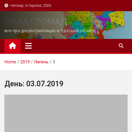
Skip
Четвер, 6 Серпня, 2026
to
content
СИЛА ГРОМАД
все про децентралізацію в Одеській області
Home
2019
Липень
3
День:
03.07.2019