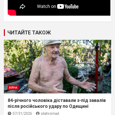
ЧИТАЙТЕ ТАКОЖ
ВІЙНА
84-річного чоловіка діставали з-під завалів
пiсля росiйського удару по Одещині
07/31/2026
silahromad