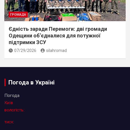
ГРОМАДА
Єдність заради Перемоги: дві громади
Одещини об’єдналися для потужної
підтримки ЗСУ
07/29/2026
silahromad
Погода в Україні
Погода
Київ
вологість:
тиск: