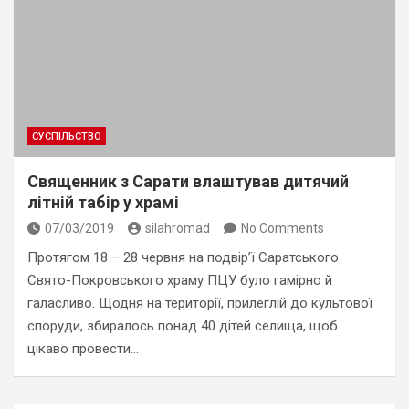
СУСПІЛЬСТВО
Священник з Сарати влаштував дитячий
літній табір у храмі
07/03/2019
silahromad
No Comments
Протягом 18 – 28 червня на подвір’ї Саратського
Свято-Покровського храму ПЦУ було гамірно й
галасливо. Щодня на території, прилеглій до культової
споруди, збиралось понад 40 дітей селища, щоб
цікаво провести…