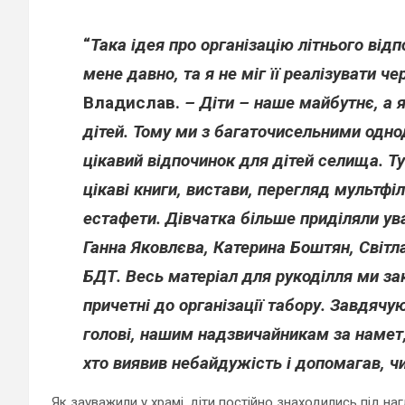
“
Така ідея про організацію літнього відп
мене давно, та я не міг її реалізувати че
Владислав.
– Діти – наше майбутнє, а
дітей. Тому ми з багаточисельними одн
цікавий відпочинок для дітей селища. Тут
цікаві книги, вистави, перегляд мультфі
естафети. Дівчатка більше приділяли ув
Ганна Яковлєва, Катерина Боштян, Світл
БДТ. Весь матеріал для рукоділля ми за
причетні до організації табору. Завдяч
голові, нашим надзвичайникам за намет,
хто виявив небайдужість і допомагав, чи
Як зауважили у храмі, діти постійно знаходились під н