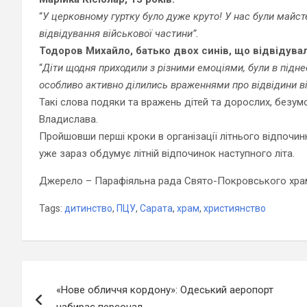
“
У церковному гуртку було дуже круто! У нас були майст
відвідування військової частини”.
Тодоров Михайло, батько двох синів, що відвідува
“
Діти щодня приходили з різними емоціями, були в піднес
особливо активно ділились враженнями про відвідини ві
Такі слова подяки та вражень дітей та дорослих, безумо
Владислава.
Пройшовши перші кроки в організації літнього відпочи
уже зараз обдумує літній відпочинок наступного літа.
Джерело – Парафіяльна рада Свято-Покровського хр
Tags:
дитинство
,
ПЦУ
,
Сарата
,
храм
,
християнство
Навігація
«Нове обличчя кордону»: Одеський аеропорт
записів