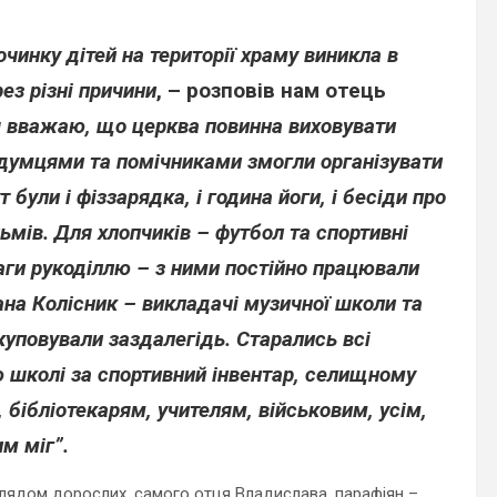
очинку дітей на території храму виникла в
рез різні причини
, – розповів нам отець
 я вважаю, що церква повинна виховувати
одумцями та помічниками змогли організувати
 були і фіззарядка, і година йоги, і бесіди про
льмів. Для хлопчиків – футбол та спортивні
аги рукоділлю – з ними постійно працювали
ана Колісник – викладачі музичної школи та
куповували заздалегідь. Старались всі
ую школі за спортивний інвентар, селищному
 бібліотекарям, учителям, військовим, усім,
м міг”.
аглядом дорослих, самого отця Владислава, парафіян –