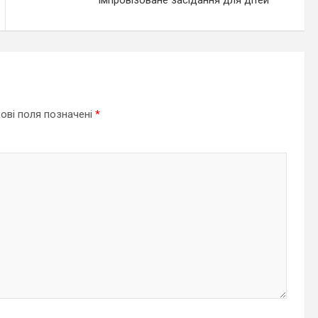
імпровізоване засідання для дітей
ові поля позначені
*