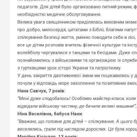
педагогів. Для дітей було організовано питний режим, ф
необхідністю медичне обслуговування.
Велика увага священником приділялась виховним моме
про добро, милосердя, цитатами з Біблії, благими напу
спілкування безпеці життя, умінню поводити себе в ліс
все це дітям розповів вчитель фізичної культури та інст
волейболу чергувалися з танцями та бесідами. Дуже сп
познайомились з військовими та організацією їх служби
з гуртківцями урок історії України та патріотизму.
У день закриття двотижневої зміни ми поцікавились у ді
почули у відповідь море захоплення та позитивних емоц
Нана Савчук, 7 років:
“Мені дуже сподобалось! Особливо майстер-класи, коли 
відвідали військову частину, де бачили великі машини!”
Ніна Василівна, бабуся Нани
:
“
Вважаю, що головне для дітей – спілкування. А цього бу
веселились, грали під наглядом дорослих. Це була хоро
Марійка Кісіолар, 13 років: