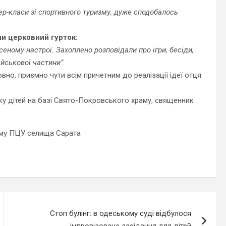
ер-класи зі спортивного туризму, дуже сподобалось
ли церковний гурток:
еному настрої. Захоплено розповідали про ігри, бесіди,
йськової частини”.
вно, приємно чути всім причетним до реалізації ідеї отця
нку дітей на базі Свято-Покровського храму, священник
аму ПЦУ селища Сарата
Стоп булінг: в одеському суді відбулося