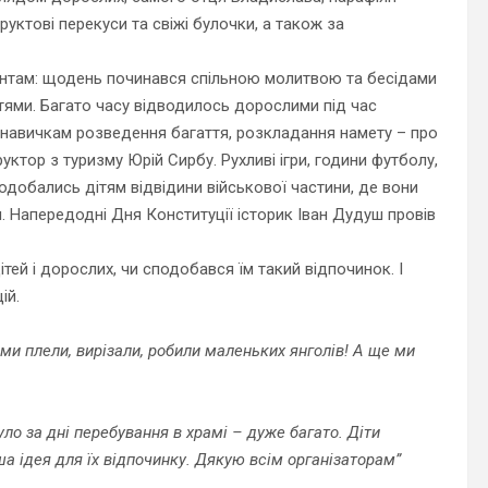
руктові перекуси та свіжі булочки, а також за
нтам: щодень починався спільною молитвою та бесідами
ттями. Багато часу відводилось дорослими під час
і, навичкам розведення багаття, розкладання намету – про
руктор з туризму Юрій Сирбу. Рухливі ігри, години футболу,
одобались дітям відвідини військової частини, де вони
. Напередодні Дня Конституції історик Іван Дудуш провів
тей і дорослих, чи сподобався їм такий відпочинок. І
ій.
ми плели, вирізали, робили маленьких янголів! А ще ми
,
ло за дні перебування в храмі – дуже багато. Діти
ша ідея для їх відпочинку. Дякую всім організаторам”