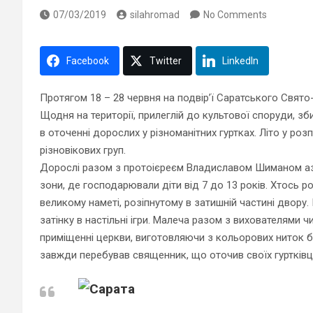
07/03/2019
silahromad
No Comments
Facebook
Twitter
LinkedIn
Протягом 18 – 28 червня на подвір’ї Саратського Свят
Щодня на території, прилеглій до культової споруди, з
в оточенні дорослих у різноманітних гуртках. Літо у розп
різновікових груп.
Дорослі разом з протоієреєм Владиславом Шиманом азд
зони, де господарювали діти від 7 до 13 років. Хтось р
великому наметі, розіпнутому в затишній частині двору. 
затінку в настільні ігри. Малеча разом з вихователями
приміщенні церкви, виготовляючи з кольорових ниток б
завжди перебував священник, що оточив своїх гуртківц