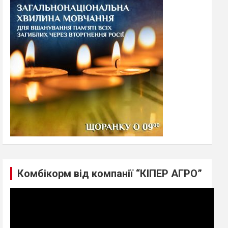
h
Комбікорм від компанії “КІПЕР АГРО”