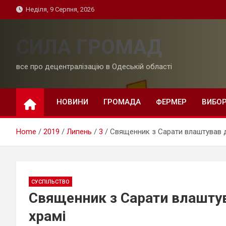
Skip
Неділя, 9 Серпня, 2026
to
content
СИЛА ГРОМАД
все про децентралізацію в Одеській області
НОВИНИ
ГРОМАДА
ФЕРМЕР
ВИБО
Home
2019
Липень
3
Священник з Сарати влаштував ди
СУСПІЛЬСТВО
Священник з Сарати влаштува
храмі