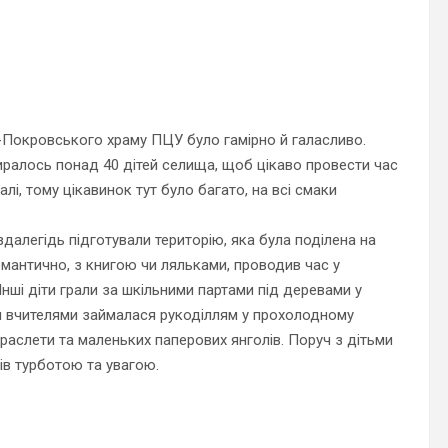
о-Покровського храму ПЦУ було гамірно й галасливо.
биралось понад 40 дітей селища, щоб цікаво провести час
алі, тому цікавинок тут було багато, на всі смаки
алегідь підготували територію, яка була поділена на
омантично, з книгою чи ляльками, проводив час у
Інші діти грали за шкільними партами під деревами у
 чи вчителями займалася рукоділлям у прохолодному
раслети та маленьких паперових янголів. Поруч з дітьми
ів турботою та увагою.