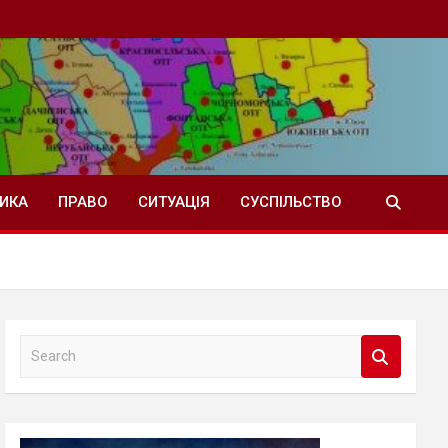
ТИКА
ПРАВО
СИТУАЦІЯ
СУСПІЛЬСТВО
S
e
a
r
c