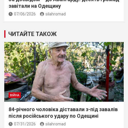
завiтали на Одещину
07/06/2026
silahromad
ЧИТАЙТЕ ТАКОЖ
ВІЙНА
84-річного чоловіка діставали з-під завалів
пiсля росiйського удару по Одещині
07/31/2026
silahromad