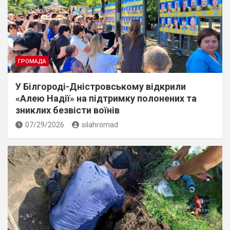
ГРОМАДА
У Білгороді-Дністровському відкрили
«Алею Надії» на підтримку полонених та
зниклих безвісти воїнів
07/29/2026
silahromad