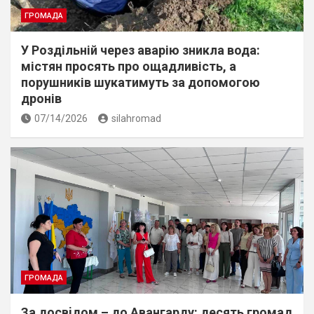
ГРОМАДА
У Роздільній через аварію зникла вода:
містян просять про ощадливість, а
порушників шукатимуть за допомогою
дронів
07/14/2026
silahromad
ГРОМАДА
За досвiдом – до Авангарду: десять громад