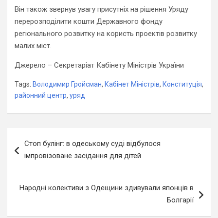
Він також звернув увагу присутніх на рішення Уряду
перерозподілити кошти Державного фонду
регіонального розвитку на користь проектів розвитку
малих міст.
Джерело – Секретаріат Кабінету Міністрів України
Tags:
Володимир Гройсман
,
Кабінет Міністрів
,
Конституція
,
районний центр
,
уряд
Навігація
Стоп булінг: в одеському суді відбулося
записів
імпровізоване засідання для дітей
Народні колективи з Одещини здивували японців в
Болгарії