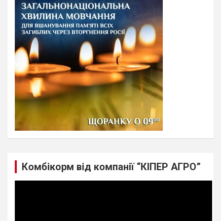
h
Комбікорм від компанії “КІПЕР АГРО”