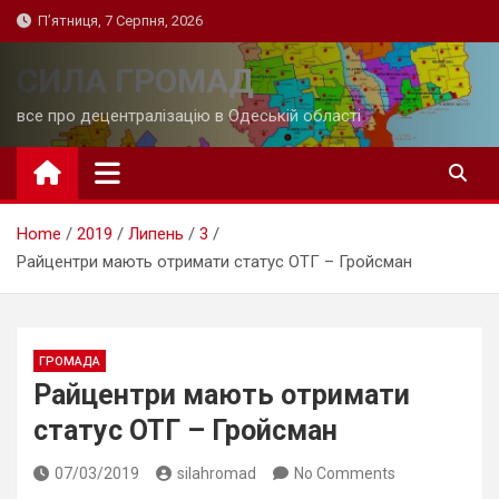
Skip
П’ятниця, 7 Серпня, 2026
to
content
СИЛА ГРОМАД
все про децентралізацію в Одеській області
Home
2019
Липень
3
Райцентри мають отримати статус ОТГ – Гройсман
ГРОМАДА
Райцентри мають отримати
статус ОТГ – Гройсман
07/03/2019
silahromad
No Comments