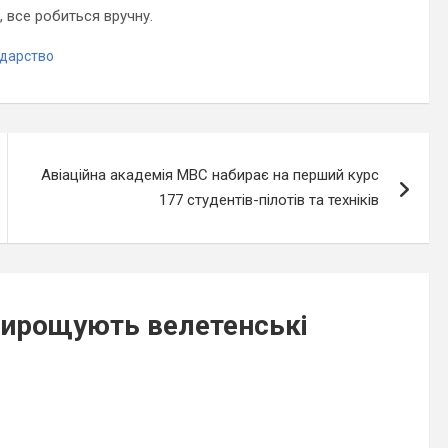
 все робиться вручну.
одарство
Авіаційна академія МВС набирає на перший курс
177 студентів-пілотів та техніків
вирощують велетенські