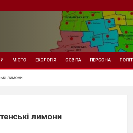
РИ
МІСТО
ЕКОЛОГІЯ
ОСВІТА
ПЕРСОНА
ПОЛІ
ькі лимони
тенські лимони