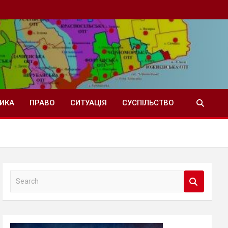
ТИКА
ПРАВО
СИТУАЦІЯ
СУСПІЛЬСТВО
S
e
a
r
c