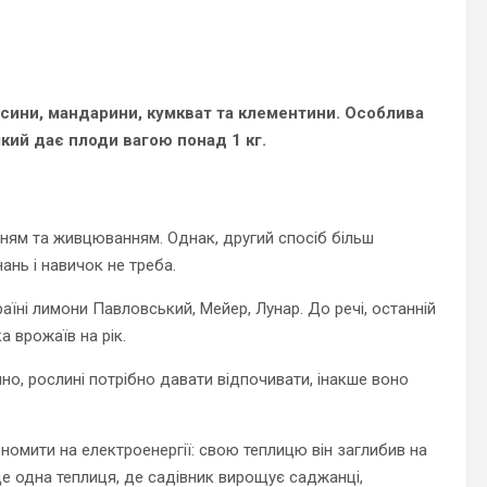
сини, мандарини, кумкват та клементини.
Особлива
який дає плоди вагою понад 1 кг.
інням та живцюванням. Однак, другий спосіб більш
ань і навичок не треба.
аїні лимони Павловський, Мейер, Лунар. До речі, останній
 врожаїв на рік.
но, рослині потрібно давати відпочивати, інакше воно
номити на електроенергії: свою теплицю він заглибив на
 ще одна теплиця, де садівник вирощує саджанці,