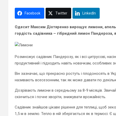
Facebook
Twitter
LinkedIn
Одесит Максим Діхтяренко вирощує лимони, апель
гордість садівника – гібридний лимон Пандероза, 
Розмножує садівник Пандерозу, як і всі цитрусові, нас
продуктивний і підходить навіть новачкам, особливих зн
Він зазначає, що прекрасно ростуть і плодоносять в Укр
називають всесезонним, так як може давати по декілька
Дозрівають лимони в середньому за 8-9 місяців. Звичай
скінчиться і почне хворіти, знижувати врожайність.
Садівник знайшов цікаве рішення для теплиці, щоб зеко
1,5 м в землю. Тепло в ній зберігається як в термосі. Є