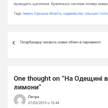
проводить щеплення. Крапельної системи поливу немає,
Tags:
лимон
,
Одеська область
,
садівництво
,
сільське госп
Навігація
Татарбунарці чекають нових облич в парламенті
записів
One thought on “
На Одещині 
лимони
”
Петро
:
07/03/2019 о 10:44