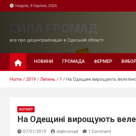
Skip
Неділя, 9 Серпня, 2026
to
content
СИЛА ГРОМАД
все про децентралізацію в Одеській області
НОВИНИ
ГРОМАДА
ФЕРМЕР
ВИБО
Home
2019
Липень
1
На Одещині вирощують велетенс
ФЕРМЕР
На Одещині вирощують веле
07/01/2019
silahromad
1 Comment