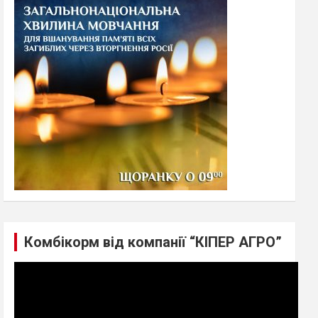
h
Комбікорм від компанії “КІПЕР АГРО”