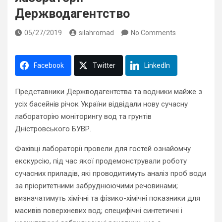
Держводагентство
05/27/2019
silahromad
No Comments
Facebook
Twitter
LinkedIn
Представники Держводагентства та водники майже з
усіх басейнів річок України відвідали нову сучасну
лабораторію моніторингу вод та грунтів
Дністровського БУВР.
Фахівці лабораторії провели для гостей ознайомчу
екскурсію, під час якої продемонстрували роботу
сучасних приладів, які проводитимуть аналіз проб води
за пріоритетними забруднюючими речовинами;
визначатимуть хімічні та фізико-хімічні показники для
масивів поверхневих вод; специфічні синтетичні і