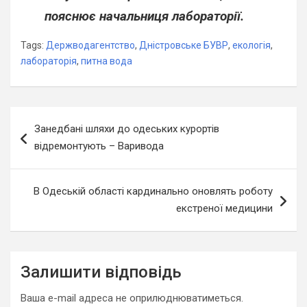
пояснює начальниця лабораторії.
Tags:
Держводагентство
,
Дністровське БУВР
,
екологія
,
лабораторія
,
питна вода
Навігація
Занедбані шляхи до одеських курортів
записів
відремонтують – Варивода
В Одеській області кардинально оновлять роботу
екстреної медицини
Залишити відповідь
Ваша e-mail адреса не оприлюднюватиметься.