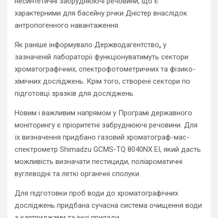
несинтетичні забруднюючі речовини, що є
характерними для басейну річки Дністер внаслідок
антропогенного навантаження.
Як раніше інформувало Держводагентство
,
у
зазначеній лабораторії функціонуватимуть сектори
хроматографічних, спектрофотометричних та фізико-
хімічних досліджень. Крім того, створені сектори по
підготовці зразків для досліджень.
Новим і важливим напрямом у Програмі державного
моніторингу є пріоритетні забруднюючі речовини. Для
їх визначення придбано газовий хроматограф-мас-
спектрометр Shimadzu GCMS-TQ 8040NX EI, який дасть
можливість визначати пестициди, поліароматичні
вуглеводні та леткі органічні сполуки.
Для підготовки проб води до хроматографічних
досліджень придбана сучасна система очищення води
з картриджами та інші прилади.