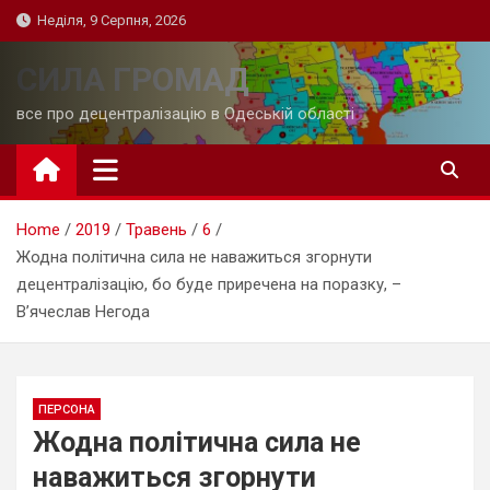
Skip
Неділя, 9 Серпня, 2026
to
content
СИЛА ГРОМАД
все про децентралізацію в Одеській області
Home
2019
Травень
6
Жодна політична сила не наважиться згорнути
децентралізацію, бо буде приречена на поразку, –
В’ячеслав Негода
ПЕРСОНА
Жодна політична сила не
наважиться згорнути