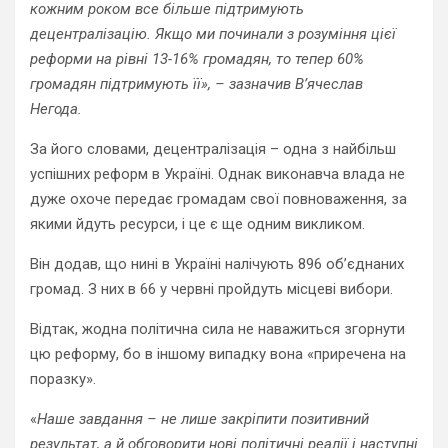
кожним роком все більше підтримують
децентралізацію. Якщо ми починали з розуміння цієї
реформи на рівні 13-16% громадян, то тепер 60%
громадян підтримують її», – зазначив В’ячеслав
Негода.
За його словами, децентралізація – одна з найбільш
успішних реформ в Україні. Однак виконавча влада не
дуже охоче передає громадам свої повноваження, за
якими йдуть ресурси, і це є ще одним викликом.
Він додав, що нині в Україні налічують 896 об’єднаних
громад. З них в 66 у червні пройдуть місцеві вибори.
Відтак, жодна політична сила не наважиться згорнути
цю реформу, бо в іншому випадку вона «приречена на
поразку».
«
Наше завдання – не лише закріпити позитивний
результат, а й обговорити нові політичні реалії і наступні