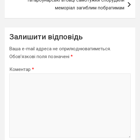
Татарбунарські атовці самотужки спорудили
меморіал загиблим побратимам
Залишити відповідь
Ваша e-mail адреса не оприлюднюватиметься.
Обов’язкові поля позначені
*
Коментар
*