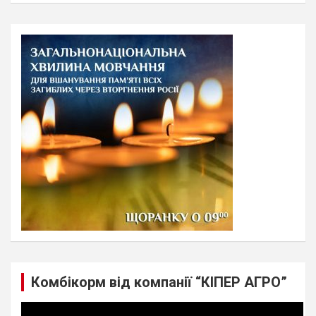
a
r
c
h
Комбікорм від компанії “КІПЕР АГРО”