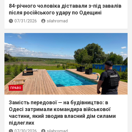
84-річного чоловіка діставали з-під завалів
пiсля росiйського удару по Одещині
07/31/2026
silahromad
ПРАВО
Замість передової — на будівництво: в
Одесі затримали командира військової
частини, який зводив власний дім силами
підлеглих
07/30/2026
silahromad