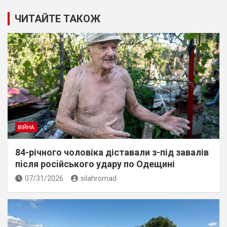
ЧИТАЙТЕ ТАКОЖ
ВІЙНА
84-річного чоловіка діставали з-під завалів
пiсля росiйського удару по Одещині
07/31/2026
silahromad