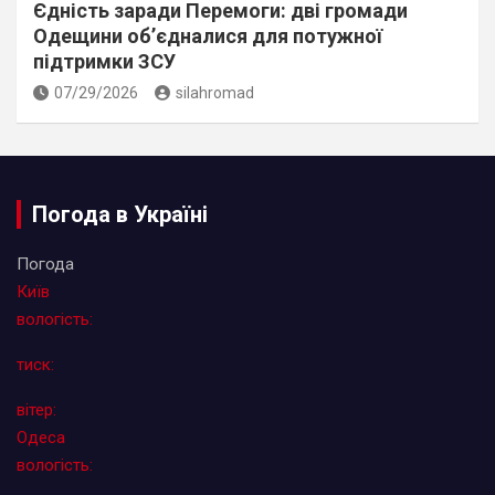
Єдність заради Перемоги: дві громади
Одещини об’єдналися для потужної
підтримки ЗСУ
07/29/2026
silahromad
Погода в Україні
Погода
Київ
вологість:
тиск:
вітер:
Одеса
вологість: