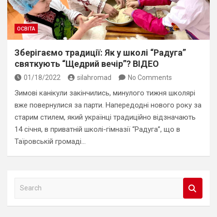
ОСВІТА
Зберігаємо традиції: Як у школі “Радуга”
святкують “Щедрий вечір”? ВІДЕО
01/18/2022
silahromad
No Comments
Зимові канікули закінчились, минулого тижня школярі
вже повернулися за парти. Напередодні нового року за
старим стилем, який українці традиційно відзначають
14 січня, в приватній школі-гімназії “Радуга”, що в
Таїровській громаді…
S
e
a