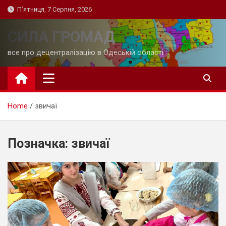
Skip
П’ятниця, 7 Серпня, 2026
to
content
СИЛА ГРОМАД
все про децентралізацію в Одеській області
Home
звичаї
Позначка:
звичаї