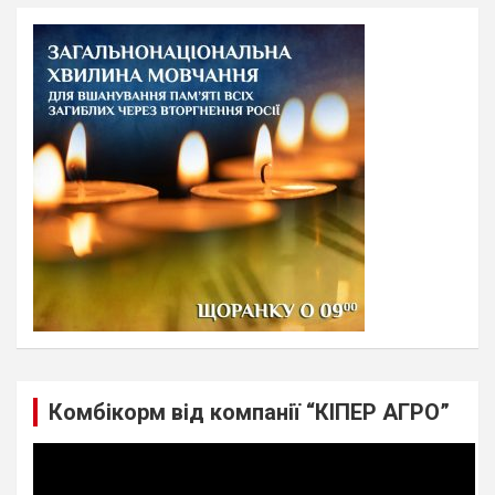
r
c
h
Комбікорм від компанії “КІПЕР АГРО”