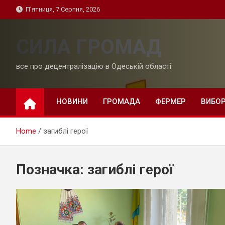
Skip
П’ятниця, 7 Серпня, 2026
to
content
СИЛА ГРОМАД
все про децентралізацію в Одеській області
НОВИНИ
ГРОМАДА
ФЕРМЕР
ВИБО
Home
загиблі герої
Позначка:
загиблі герої