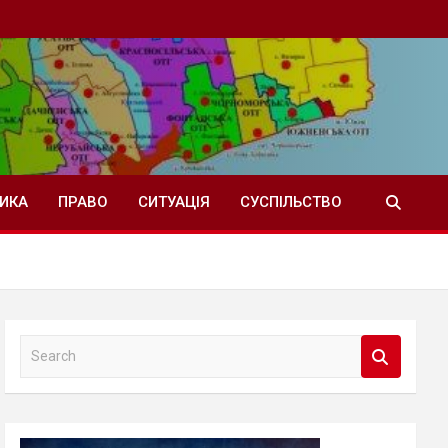
ТИКА
ПРАВО
СИТУАЦІЯ
СУСПІЛЬСТВО
S
e
a
r
c