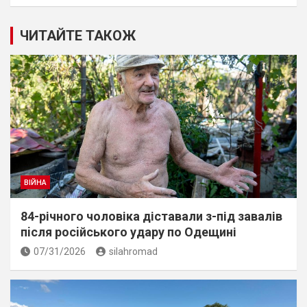
ЧИТАЙТЕ ТАКОЖ
ВІЙНА
84-річного чоловіка діставали з-під завалів
пiсля росiйського удару по Одещині
07/31/2026
silahromad