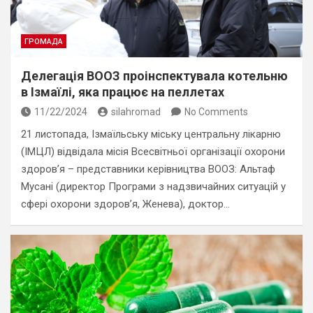
ГРОМАДА
Делегація ВООЗ проінспектувала котельню
в Ізмаїлі, яка працює на пеллетах
11/22/2024
silahromad
No Comments
21 листопада, Ізмаїльську міську центральну лікарню
(ІМЦЛ) відвідала місія Всесвітньої організації охорони
здоров’я – представники керівництва ВООЗ: Альтаф
Мусані (директор Програми з надзвичайних ситуацій у
сфері охорони здоров’я, Женева), доктор…