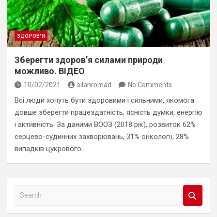
ЗДОРОВ"Я
Зберегти здоров’я силами природи
можливо. ВІДЕО
10/02/2021
silahromad
No Comments
Всі люди хочуть бути здоровими і сильними, якомога
довше зберегти працездатність, ясність думки, енергію
і активність. За даними ВООЗ (2018 рік), розвиток 62%
серцево-судинних захворювань, 31% онкології, 28%
випадків цукрового…
S
e
a