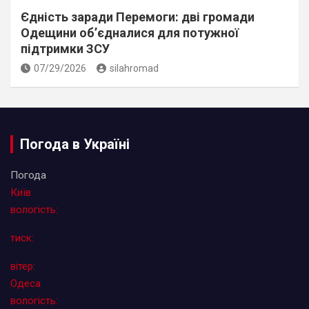
Єдність заради Перемоги: дві громади
Одещини об’єдналися для потужної
підтримки ЗСУ
07/29/2026
silahromad
Погода в Україні
Погода
Київ
вологість:
тиск:
вітер:
Одеса
вологість: