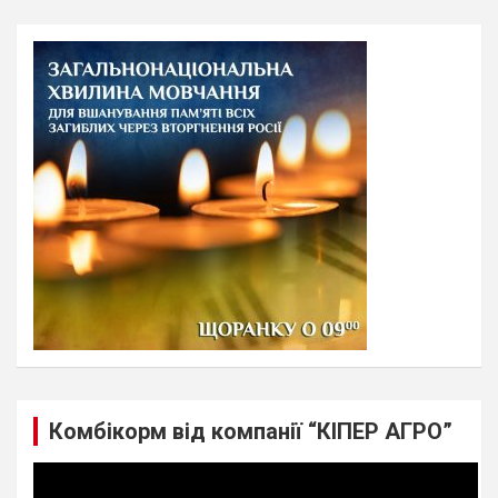
r
c
h
Комбікорм від компанії “КІПЕР АГРО”