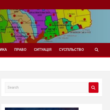
ТИКА
ПРАВО
СИТУАЦІЯ
СУСПІЛЬСТВО
S
e
a
r
c