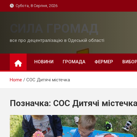
Skip
Субота, 8 Серпня, 2026
to
content
СИЛА ГРОМАД
все про децентралізацію в Одеській області
НОВИНИ
ГРОМАДА
ФЕРМЕР
ВИБО
Home
СОС Дитячі містечка
Позначка:
СОС Дитячі містечк