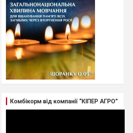
h
Комбікорм від компанії “КІПЕР АГРО”