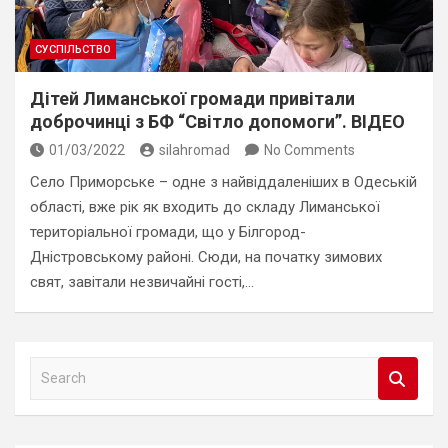
СУСПІЛЬСТВО
Дітей Лиманської громади привітали
доброчинці з БФ “Світло допомоги”. ВІДЕО
01/03/2022
silahromad
No Comments
Село Приморське – одне з найвіддаленіших в Одеській
області, вже рік як входить до складу Лиманської
територіальної громади, що у Білгород-
Дністровському районі. Сюди, на початку зимових
свят, завітали незвичайні гості,…
S
e
a
r