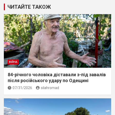
ЧИТАЙТЕ ТАКОЖ
ВІЙНА
84-річного чоловіка діставали з-під завалів
пiсля росiйського удару по Одещині
07/31/2026
silahromad