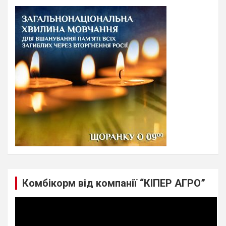
c
h
Комбікорм від компанії “КІПЕР АГРО”