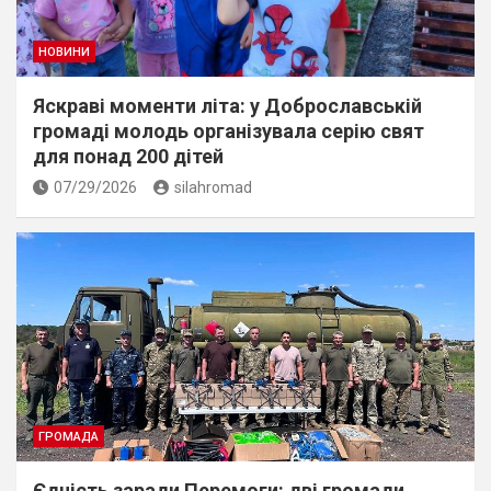
НОВИНИ
Яскраві моменти літа: у Доброславській
громаді молодь організувала серію свят
для понад 200 дітей
07/29/2026
silahromad
ГРОМАДА
Єдність заради Перемоги: дві громади