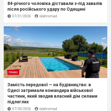
84-річного чоловіка діставали з-під завалів
пiсля росiйського удару по Одещині
07/31/2026
silahromad
ПРАВО
Замість передової — на будівництво: в
Одесі затримали командира військової
частини, який зводив власний дім силами
підлеглих
07/30/2026
silahromad