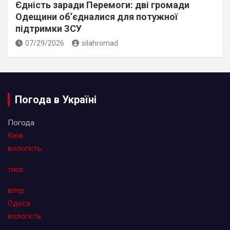
Єдність заради Перемоги: дві громади
Одещини об’єдналися для потужної
підтримки ЗСУ
07/29/2026
silahromad
Погода в Україні
Погода
Київ
вологість:
тиск:
вітер:
Одеса
вологість: