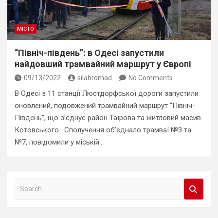
МІСТО
“Північ-південь”: в Одесі запустили
найдовший трамвайний маршрут у Європі
09/13/2022
silahromad
No Comments
В Одесі з 11 станції Люстдорфської дороги запустили
оновлений, подовжений трамвайний маршрут “Північ-
Південь”, що з’єднує район Таїрова та житловий масив
Котовського. Сполучення об’єднало трамваї №3 та
№7, повідомили у міській…
S
e
a