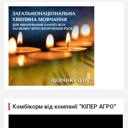
r
c
h
Комбікорм від компанії “КІПЕР АГРО”