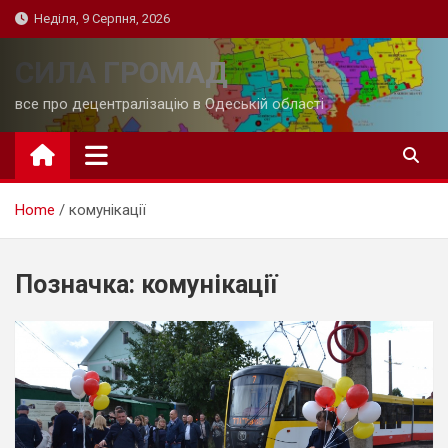
Skip
Неділя, 9 Серпня, 2026
to
content
СИЛА ГРОМАД
все про децентралізацію в Одеській області
Home
комунікації
Позначка:
комунікації