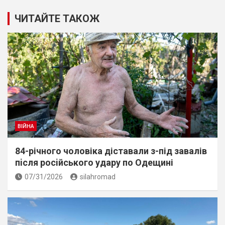
ЧИТАЙТЕ ТАКОЖ
ВІЙНА
84-річного чоловіка діставали з-під завалів
пiсля росiйського удару по Одещині
07/31/2026
silahromad