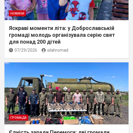
НОВИНИ
Яскраві моменти літа: у Доброславській
громаді молодь організувала серію свят
для понад 200 дітей
07/29/2026
silahromad
ГРОМАДА
Єдність заради Перемоги: дві громади