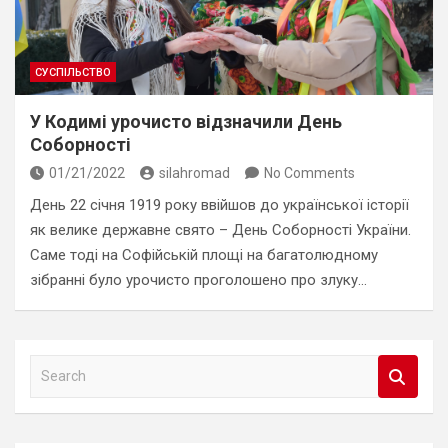
СУСПІЛЬСТВО
У Кодимі урочисто відзначили День
Соборності
01/21/2022
silahromad
No Comments
День 22 січня 1919 року ввійшов до української історії
як велике державне свято – День Соборності України.
Саме тоді на Софійській площі на багатолюдному
зібранні було урочисто проголошено про злуку…
S
e
a
r