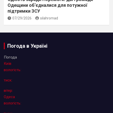
Одещини об’єдналися для потужної
підтримки ЗСУ
07/29/2026
silahromad
Погода в Україні
Погода
Київ
вологість:
тиск:
вітер:
Одеса
вологість: