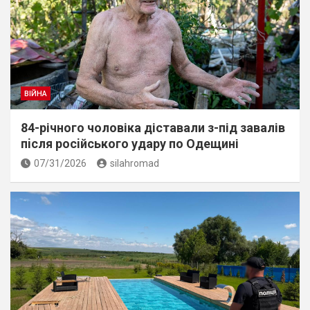
ВІЙНА
84-річного чоловіка діставали з-під завалів
пiсля росiйського удару по Одещині
07/31/2026
silahromad