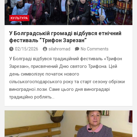
КУЛЬТУРА
У Болградській громаді відбувся етнічний
фестиваль “Трифон Зарезан”
02/15/2026
silahromad
No Comments
У Болграді відбувся традиційний фестиваль «Трифон
Зарезан», присвячений Дню святого Трифона. Цей
день символізує початок нового
сільськогосподарського року та старт сезону обрізки
виноградної лози. Саме цього дня виноградарі
традиційно роблять…