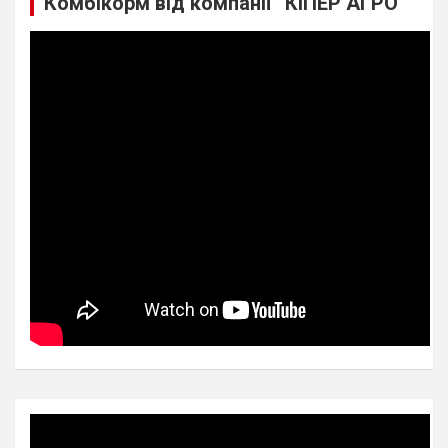
Комбікорм від компанії “КІПЕР АГРО”