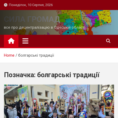
Skip
Понеділок, 10 Серпня, 2026
to
content
СИЛА ГРОМАД
все про децентралізацію в Одеській області
Home
болгарські традиції
Позначка:
болгарські традиції