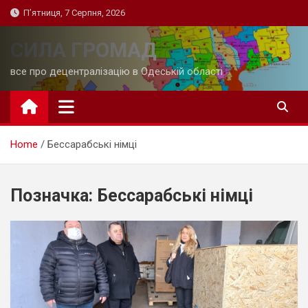
Skip
П’ятниця, 7 Серпня, 2026
to
content
СИЛА ГРОМАД
все про децентралізацію в Одеській області
Home
Бессарабські німці
Позначка:
Бессарабські німці