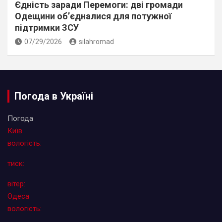
Єдність заради Перемоги: дві громади
Одещини об’єдналися для потужної
підтримки ЗСУ
07/29/2026
silahromad
Погода в Україні
Погода
Київ
вологість:
тиск:
вітер:
Одеса
вологість: