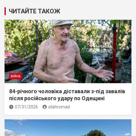
ЧИТАЙТЕ ТАКОЖ
ВІЙНА
84-річного чоловіка діставали з-під завалів
пiсля росiйського удару по Одещині
07/31/2026
silahromad