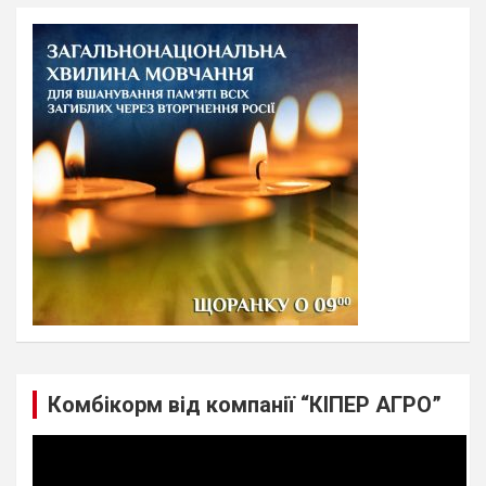
r
c
h
Комбікорм від компанії “КІПЕР АГРО”