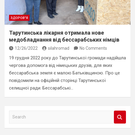
ЗДОРОВ"Я
Тарутинська лікарня отримала нове
медобладнання від бессарабських німців
12/26/2022
silahromad
No Comments
19 грудня 2022 року до Тарутинської громади надійшла
чергова допомога від німецьких друзів, для яких
бессарабська земля є малою Батьківщиною. Про це
повідомили на офіційній сторінці Тарутинської
селищної ради. Бессарабські…
S
e
a