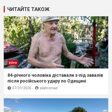
ЧИТАЙТЕ ТАКОЖ
ВІЙНА
84-річного чоловіка діставали з-під завалів
пiсля росiйського удару по Одещині
07/31/2026
silahromad