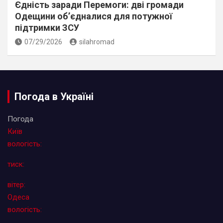
Єдність заради Перемоги: дві громади
Одещини об’єдналися для потужної
підтримки ЗСУ
07/29/2026
silahromad
Погода в Україні
Погода
Київ
вологість:
тиск:
вітер:
Одеса
вологість: