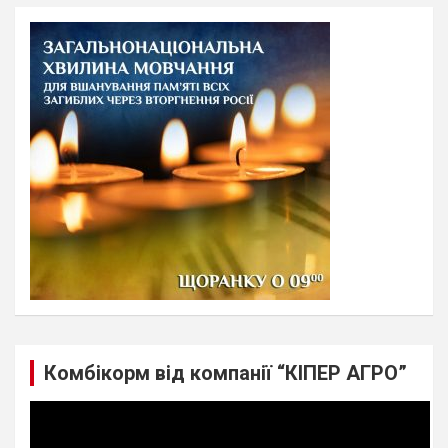
r
c
h
Комбікорм від компанії “КІПЕР АГРО”