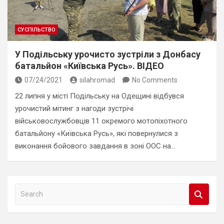
СУСПІЛЬСТВО
У Подільську урочисто зустріли з Донбасу
батальйон «Київська Русь». ВІДЕО
07/24/2021
silahromad
No Comments
22 липня у місті Подільську на Одещині відбувся
урочистий мітинг з нагоди зустрічі
військовослужбовців 11 окремого мотопіхотного
батальйону «Київська Русь», які повернулися з
виконання бойового завдання в зоні ООС на…
S
e
a