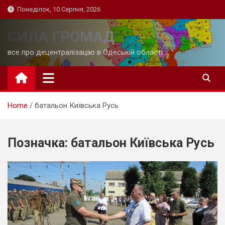
Skip
Понеділок, 10 Серпня, 2026
to
content
СИЛА ГРОМАД
все про децентралізацію в Одеській області
Home
батальон Київська Русь
Позначка:
батальон Київська Русь