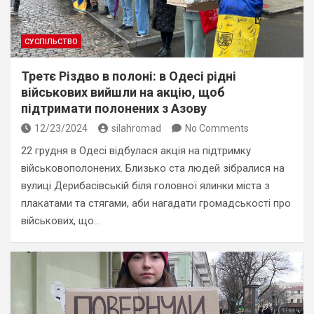
СУСПІЛЬСТВО
Третє Різдво в полоні: в Одесі рідні
військових вийшли на акцію, щоб
підтримати полонених з Азову
12/23/2024
silahromad
No Comments
22 грудня в Одесі відбулася акція на підтримку
військовополонених. Близько ста людей зібралися на
вулиці Дерибасівській біля головної ялинки міста з
плакатами та стягами, аби нагадати громадськості про
військових, що…