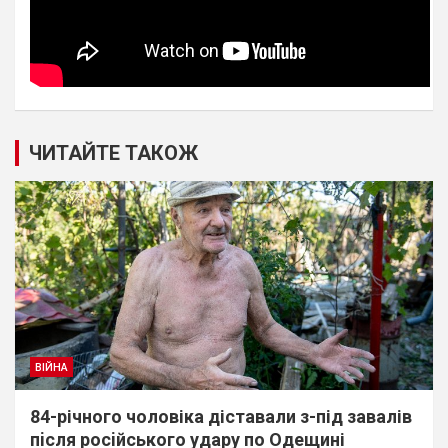
ЧИТАЙТЕ ТАКОЖ
ВІЙНА
84-річного чоловіка діставали з-під завалів
пiсля росiйського удару по Одещині