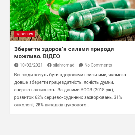
ЗДОРОВ"Я
Зберегти здоров’я силами природи
можливо. ВІДЕО
10/02/2021
silahromad
No Comments
Всі люди хочуть бути здоровими і сильними, якомога
довше зберегти працездатність, ясність думки,
енергію і активність. За даними ВООЗ (2018 рік),
розвиток 62% серцево-судинних захворювань, 31%
онкології, 28% випадків цукрового…