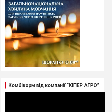
h
Комбікорм від компанії “КІПЕР АГРО”