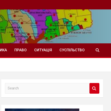
ТИКА
ПРАВО
СИТУАЦІЯ
СУСПІЛЬСТВО
S
e
a
r
c