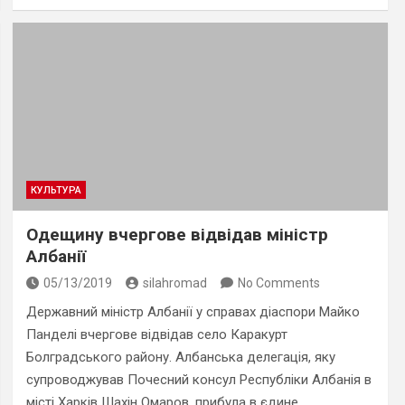
КУЛЬТУРА
Одещину вчергове відвідав міністр
Албанії
05/13/2019
silahromad
No Comments
Державний міністр Албанії у справах діаспори Майко
Панделі вчергове відвідав село Каракурт
Болградського району. Албанська делегація, яку
супроводжував Почесний консул Республіки Албанія в
місті Харків Шахін Омаров, прибула в єдине…