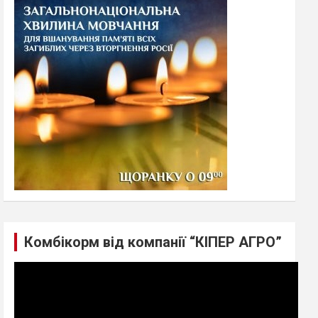
h
Комбікорм від компанії “КІПЕР АГРО”