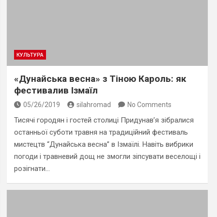
КУЛЬТУРА
«Дунайська весна» з Тіною Кароль: як
фестивалив Ізмаїл
05/26/2019
silahromad
No Comments
Тисячі городян і гостей столиці Придунав’я зібралися
останньої суботи травня на традиційний фестиваль
мистецтв “Дунайська весна” в Ізмаїлі. Навіть вибрики
погоди і травневий дощ не змогли зіпсувати веселощі і
розігнати…