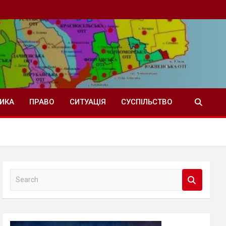
ТИКА
ПРАВО
СИТУАЦІЯ
СУСПІЛЬСТВО
S
e
a
r
c