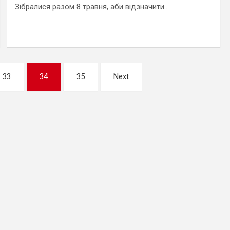
Зібралися разом 8 травня, аби відзначити…
33
34
35
Next