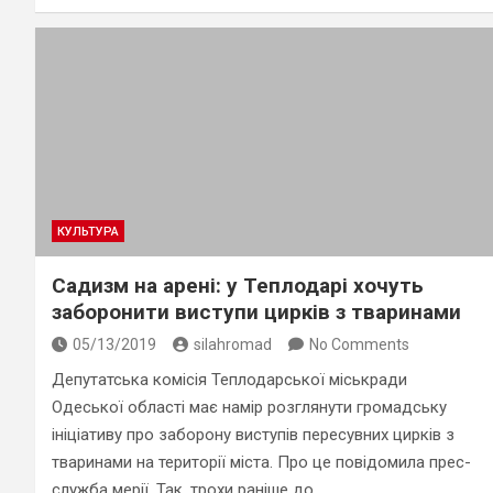
КУЛЬТУРА
Садизм на арені: у Теплодарі хочуть
заборонити виступи цирків з тваринами
05/13/2019
silahromad
No Comments
Депутатська комісія Теплодарської міськради
Одеської області має намір розглянути громадську
ініціативу про заборону виступів пересувних цирків з
тваринами на території міста. Про це повідомила прес-
служба мерії. Так, трохи раніше до…