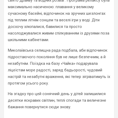
свято драйву та водних розваг. Програма релаксу була
максимально насиченою: плавання у великому
сучасному басейні, відпочинок на зручних шезлонгах
під теплим літнім сонцем та веселі ігри у воді. Діти
досхочу хлюпалися, бавилися та просто
насолоджувалися живим спілкуванням із друзями поза
шкільними кабінетами.
Миколаївська селищна рада подбала, аби відпочинок
підростаючого покоління був не лише безпечним, а й
незабутнім. Поїздка на базу «Чайка» подарувала
ліцеїстам море радості, заряд бадьорості, чудовий
настрій та незабутні враження, які тепер зігріватимуть їх
протягом усього року.
На згадку про цей сонячний день у дітей залишилися
десятки яскравих світлин, теплі спогади та величезне
бажання повернутися сюди знову.