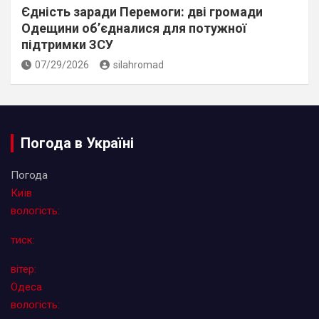
Єдність заради Перемоги: дві громади
Одещини об’єдналися для потужної
підтримки ЗСУ
07/29/2026
silahromad
Погода в Україні
Погода
Київ
вологість:
тиск:
вітер:
Одеса
вологість: