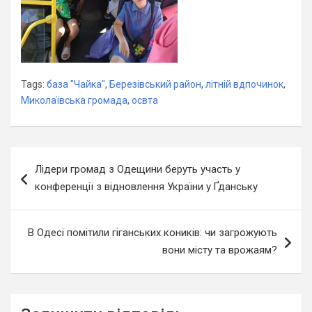
Tags:
база "Чайка"
,
Березівський район
,
літній вдпочинок
,
Миколаївська громада
,
освта
Навігація
Лідери громад з Одещини беруть участь у
записів
конференції з відновлення України у Ґданську
В Одесі помітили гіганських коників: чи загрожують
вони місту та врожаям?