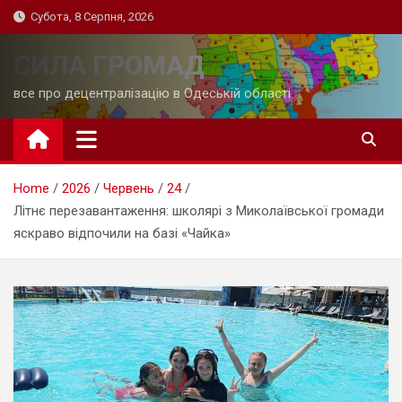
Skip
Субота, 8 Серпня, 2026
to
content
СИЛА ГРОМАД
все про децентралізацію в Одеській області
Home
2026
Червень
24
Літнє перезавантаження: школярі з Миколаївської громади
яскраво відпочили на базі «Чайка»