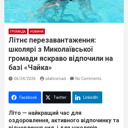
ГРОМАДА
НОВИНИ
Літнє перезавантаження:
школярі з Миколаївської
громади яскраво відпочили на
базі «Чайка»
06/24/2026
silahromad
No Comments
Facebook
Twitter
LinkedIn
Літо — найкращий час для
оздоровлення, активного відпочинку та
відновлення сил, і для школярів