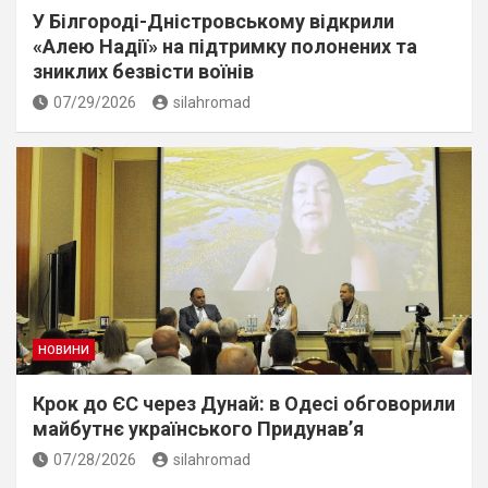
У Білгороді-Дністровському відкрили
«Алею Надії» на підтримку полонених та
зниклих безвісти воїнів
07/29/2026
silahromad
НОВИНИ
Крок до ЄС через Дунай: в Одесі обговорили
майбутнє українського Придунав’я
07/28/2026
silahromad