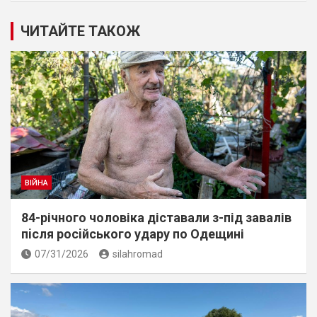
ЧИТАЙТЕ ТАКОЖ
ВІЙНА
84-річного чоловіка діставали з-під завалів
пiсля росiйського удару по Одещині
07/31/2026
silahromad