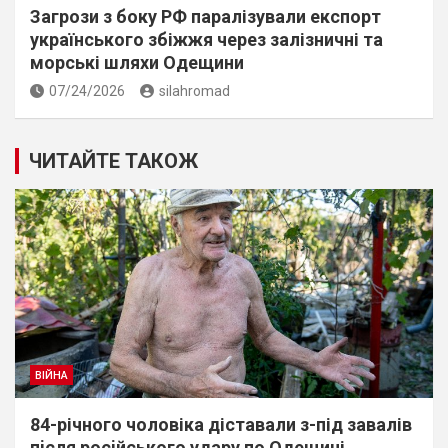
Загрози з боку РФ паралізували експорт
українського збіжжя через залізничні та
морські шляхи Одещини
07/24/2026
silahromad
ЧИТАЙТЕ ТАКОЖ
ВІЙНА
84-річного чоловіка діставали з-під завалів
пiсля росiйського удару по Одещині