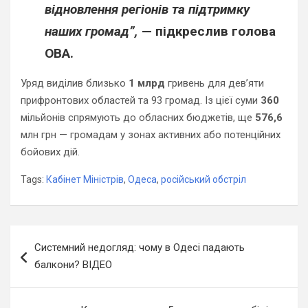
відновлення регіонів та підтримку
наших громад”,
— підкреслив голова
ОВА.
Уряд виділив близько
1 млрд
гривень для дев’яти
прифронтових областей та 93 громад. Із цієї суми
360
мільйонів спрямують до обласних бюджетів, ще
576,6
млн грн — громадам у зонах активних або потенційних
бойових дій.
Tags:
Кабінет Міністрів
,
Одеса
,
російський обстріл
Навігація
Системний недогляд: чому в Одесі падають
записів
балкони? ВІДЕО