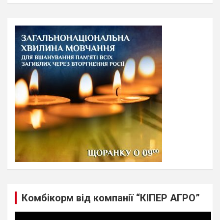
a
r
c
h
Комбікорм від компанії “КІПЕР АГРО”