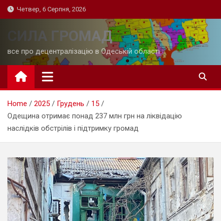
Skip
Четвер, 6 Серпня, 2026
to
content
СИЛА ГРОМАД
все про децентралізацію в Одеській області
Home
2025
Грудень
15
Одещина отримає понад 237 млн грн на ліквідацію
наслідків обстрілів і підтримку громад