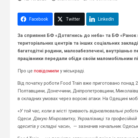
Facebook
Twitter
LinkedIn
За сприяння БФ «Дотягнись до неба» та БФ «Ранок
територіальних центрів та інших соціальних закладі
багатодітні родини, малозабезпечені, внутрішньо п
працівники передали обіди своїм маломобільним п
Про це
повідомили
у міськраді.
Від початку роботи Food Train вже приготовано понад 2
Полтавщини, Донеччини, Дніпропетровщини, Миколаївщ
в складних умовах через ворожі атаки. На Одещині моб
«
У той час, коли в місті тривають відновлювальні робот
Одеси. Дякую Мінрозвитку, Укрзалізниці та професійній 
одеситів у складні часи»,
— зазначив начальник Одеської