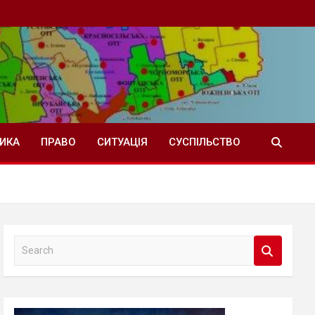
ТИКА
ПРАВО
СИТУАЦІЯ
СУСПІЛЬСТВО
S
e
a
r
c