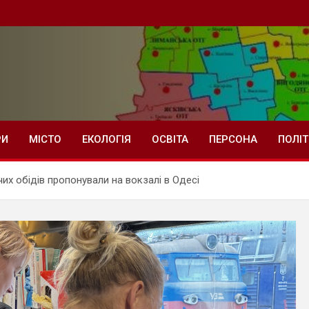
РИ
МІСТО
ЕКОЛОГІЯ
ОСВІТА
ПЕРСОНА
ПОЛІ
чих обідів пропонували на вокзалі в Одесі