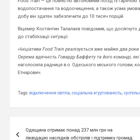
Food Train — це повністю автономний поїзд із гарячо
водопостачання та водоочищення, а також усіма умов
добу він здатен забезпечити до 10 тисяч порцій.
Віцемер Костянтин Талалаєв повідомив, що досягнуто 
до стабілізації ситуації.
«Ініціатива Food Train реалізується вже майже два роки 
Окрема вдячність Говарду Баффету та його команді, які
наголосила радниця в.о. Одеського міського голови, 
Етнарович.
Tags:
відключення світла
,
соціальна згуртованість
,
суспіль
Навігація
Одещина отримає понад 237 млн грн на
записів
ліквідацію наслідків обстрілів і підтримку громад