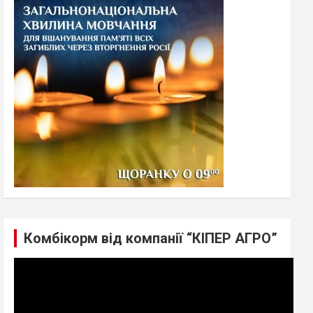
h
Комбікорм від компанії “КІПЕР АГРО”