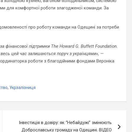
ю та холодною кухнею, вагоном-холодильником, системою
ами для комфортної роботи злагодженої команди. За
домовленості про роботу команди на Одещині за потреби
за фінансової підтримки The Howard G. Buffett Foundation.
 весь цей час залишаються поруч з українцями», —
координаторка роботи з благодійними фондами Вероніка
ство
,
Укрзалізниця
Інвестиція в довіру: як “Небайдужі” змінюють
Доброславську громаду на Одещині. ВІДЕО