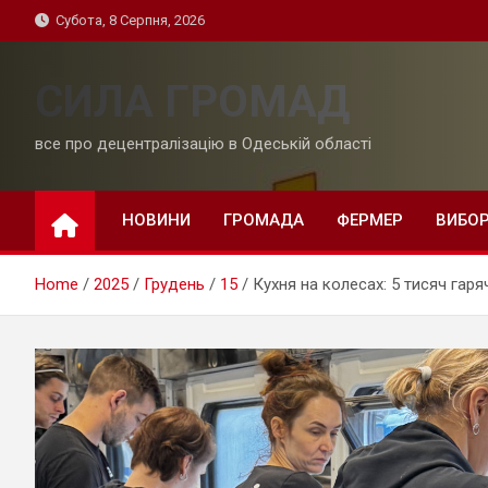
Skip
Субота, 8 Серпня, 2026
to
content
СИЛА ГРОМАД
все про децентралізацію в Одеській області
НОВИНИ
ГРОМАДА
ФЕРМЕР
ВИБО
Home
2025
Грудень
15
Кухня на колесах: 5 тисяч гаря