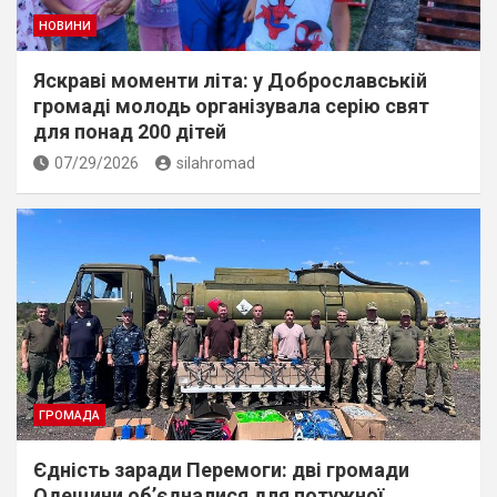
НОВИНИ
Яскраві моменти літа: у Доброславській
громаді молодь організувала серію свят
для понад 200 дітей
07/29/2026
silahromad
ГРОМАДА
Єдність заради Перемоги: дві громади
Одещини об’єдналися для потужної