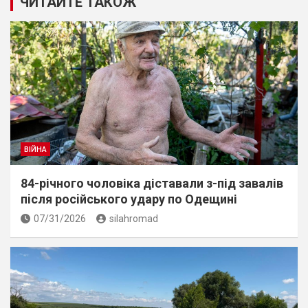
ЧИТАЙТЕ ТАКОЖ
ВІЙНА
84-річного чоловіка діставали з-під завалів
пiсля росiйського удару по Одещині
07/31/2026
silahromad