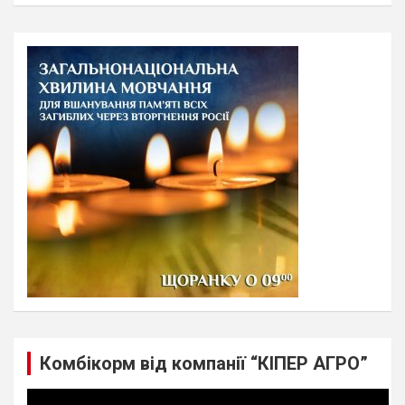
a
r
c
h
Комбікорм від компанії “КІПЕР АГРО”