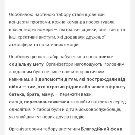
Особливою частиною табору стали щовечірні
концертні програми: кожна команда презентувала
власні творчі номери — театральні сценки, спів, танці та
інші креативні виступи, які додавали дружньої
атмосфери та позитивних емоцій.
Особливу цінність табір набув через свою
психо-
соціальну мету
. Організатори наголошують: головним
завданням було не лише навчити практичним
навичкам, а й
допомогти дітям, які постраждали від
війни — тим, хто втратив рідних або чекає з фронту
батька, брата, маму
, — пережити важкі
емоції,
перезавантажитися
та знайти підтримку серед
однолітків. У таборі були й діти військовослужбовців,
які знайшли тут нових друзів і надію.
Організаторами табору виступили
Благодійний фонд