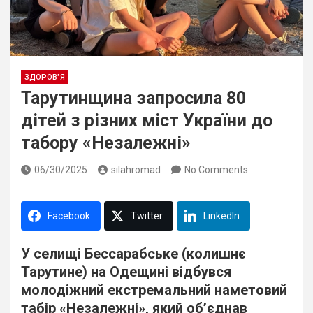
ЗДОРОВ"Я
Тарутинщина запросила 80
дітей з різних міст України до
табору «Незалежні»
06/30/2025
silahromad
No Comments
Facebook
Twitter
LinkedIn
У селищі Бессарабське (колишнє
Тарутине)
на Одещині відбувся
молодіжний екстремальний наметовий
табір «Незалежні», який об’єднав