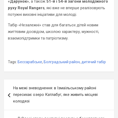
«Дарунок»
, а також
51-й і 54-й загони молодіжного
руху Royal Rangers
, які вже не вперше реалізовують
потужні виховні ініціативи для молоді.
Табір «Незалежні» став для багатьох дітей новим
життєвим досвідом, школою характеру, мужності,
взаємопідтримки та патріотизму.
Tags:
Бессарабське
,
Болградський район
,
дитячий табір
Навігація
На межі зневоднення: в Ізмаїльському районі
записів
пересихає озеро Катлабуг, яке живить місцеві
колодязі