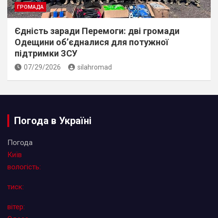
ГРОМАДА
Єдність заради Перемоги: дві громади
Одещини об’єдналися для потужної
підтримки ЗСУ
07/29/2026
silahromad
Погода в Україні
Погода
Київ
вологість:
тиск:
вітер: