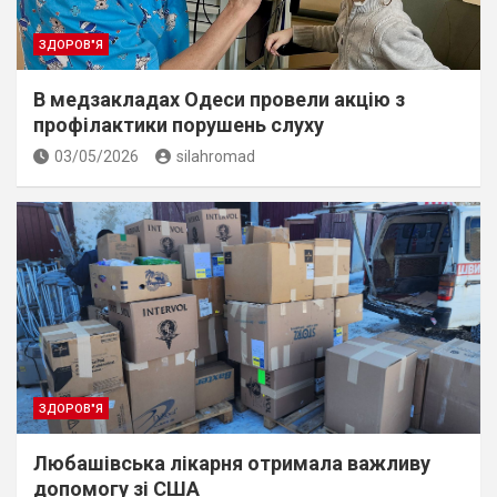
ЗДОРОВ"Я
В медзакладах Одеси провели акцію з
профілактики порушень слуху
03/05/2026
silahromad
ЗДОРОВ"Я
Любашівська лікарня отримала важливу
допомогу зі США