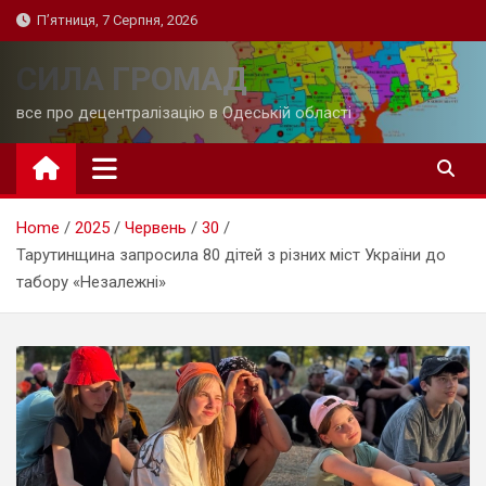
Skip
П’ятниця, 7 Серпня, 2026
to
content
СИЛА ГРОМАД
все про децентралізацію в Одеській області
Home
2025
Червень
30
Тарутинщина запросила 80 дітей з різних міст України до
табору «Незалежні»