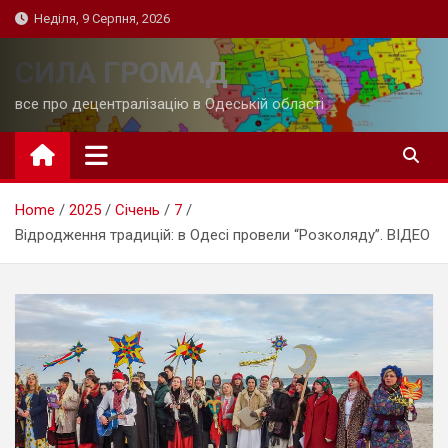
Skip
Неділя, 9 Серпня, 2026
to
content
СИЛА ГРОМАД
все про децентралізацію в Одеській області
Home
2025
Січень
7
Відродження традицій: в Одесі провели “Розколяду”. ВІДЕО