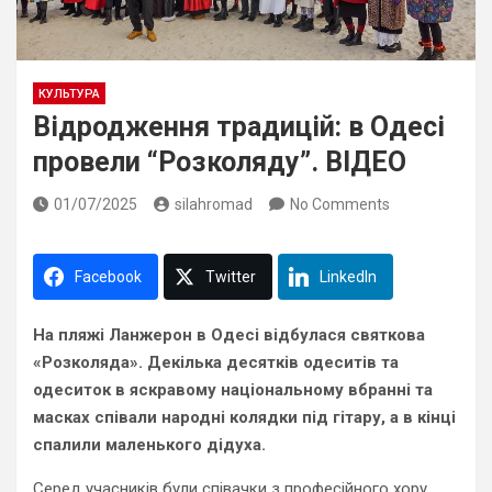
КУЛЬТУРА
Відродження традицій: в Одесі
провели “Розколяду”. ВІДЕО
01/07/2025
silahromad
No Comments
Facebook
Twitter
LinkedIn
На пляжі Ланжерон в Одесі відбулася святкова
«Розколяда». Декілька десятків одеситів та
одеситок в яскравому національному вбранні та
масках співали народні колядки під гітару, а в кінці
спалили маленького дідуха.
Серед учасників були співачки з професійного хору.