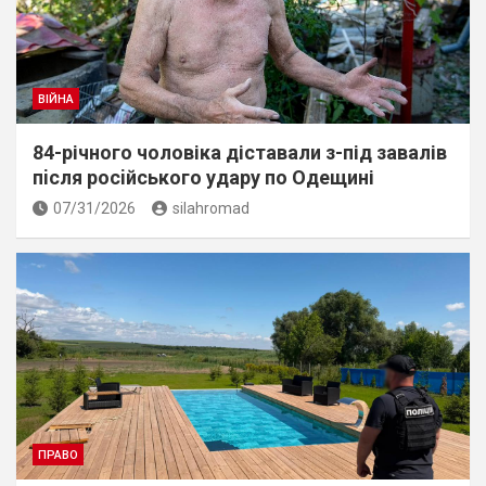
ВІЙНА
84-річного чоловіка діставали з-під завалів
пiсля росiйського удару по Одещині
07/31/2026
silahromad
ПРАВО