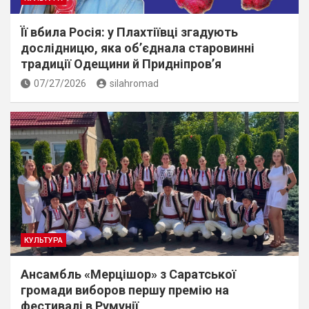
Її вбила Росія: у Плахтіївці згадують
дослідницю, яка об’єднала старовинні
традиції Одещини й Придніпров’я
07/27/2026
silahromad
КУЛЬТУРА
Ансамбль «Мерцішор» з Саратської
громади виборов першу премію на
фестивалі в Румунії