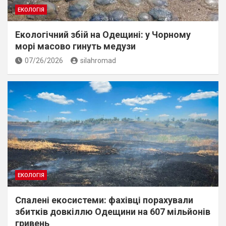
ЕКОЛОГІЯ
Екологічний збiй на Одещині: у Чорному
морі масово гинуть медузи
07/26/2026
silahromad
ЕКОЛОГІЯ
Спалені екосистеми: фахівці порахували
збитків довкіллю Одещини на 607 мільйонів
гривень