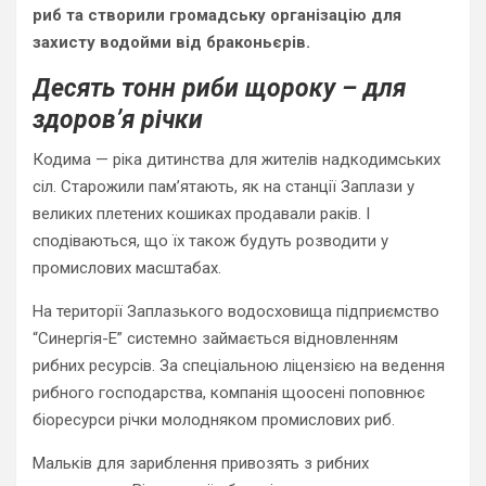
риб та створили громадську організацію для
захисту водойми від браконьєрів.
Десять тонн риби щороку – для
здоров’я річки
Кодима — ріка дитинства для жителів надкодимських
сіл. Старожили пам’ятають, як на станції Заплази у
великих плетених кошиках продавали раків. І
сподіваються, що їх також будуть розводити у
промислових масштабах.
На території Заплазького водосховища підприємство
“Синергія-Е” системно займається відновленням
рибних ресурсів. За спеціальною ліцензією на ведення
рибного господарства, компанія щоосені поповнює
біоресурси річки молодняком промислових риб.
Мальків для зариблення привозять з рибних