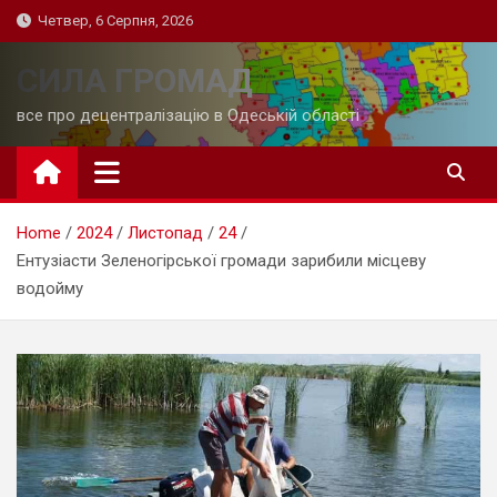
Skip
Четвер, 6 Серпня, 2026
to
content
СИЛА ГРОМАД
все про децентралізацію в Одеській області
Home
2024
Листопад
24
Ентузіасти Зеленогірської громади зарибили місцеву
водойму