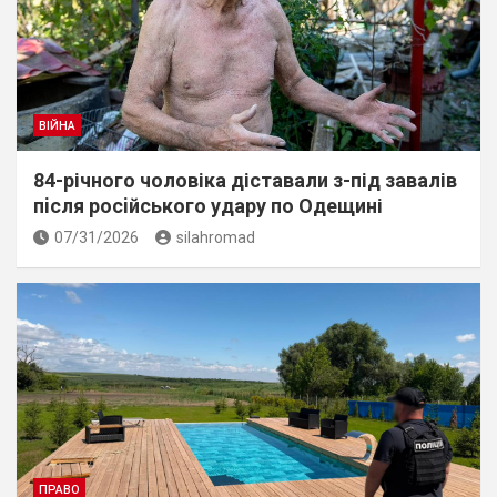
ВІЙНА
84-річного чоловіка діставали з-під завалів
пiсля росiйського удару по Одещині
07/31/2026
silahromad
ПРАВО