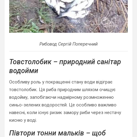
Рибовод Сергій Поперечний
Товстолобик – природний санітар
водойми
Особливу роль у покращенні стану води відіграє
товстолобик. Ця риба природним шляхом очищує
водойму, запобігаючи надмірному розмноженню
синьо-зелених водоростей. Це особливо важливо
навесні, коли існує ризик замору риби через нестачу
кисню у воді.
Півтори тонни мальків – щоб