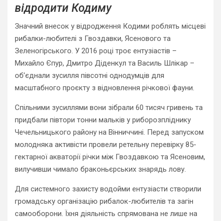
відродити Кодиму
Значний внесок у відродження Кодими роблять місцеві
рибалки-любителі з Гвоздавки, Ясенового та
Зеленогірського. У 2016 році троє ентузіастів –
Михайло Єпур, Дмитро Діденкул та Василь Шлікар –
об’єднали зусилля півсотні однодумців для
масштабного проєкту з відновлення річкової фауни.
Спільними зусиллями вони зібрали 60 тисяч гривень та
придбали півтори тонни мальків у риборозпліднику
Чечельницького району на Вінниччині. Перед запуском
молодняка активісти провели ретельну перевірку 85-
гектарної акваторії річки між Гвоздавкою та Ясеновим,
вилучивши чимало браконьєрських знарядь лову.
Для системного захисту водойми ентузіасти створили
громадську організацію рибалок-любителів та загін
самооборони. Їхня діяльність спрямована не лише на